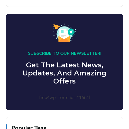
SUBSCRIBE TO OUR NEWSLETTER!
Get The Latest News,
Updates, And Amazing
Offers
[mc4wp_form id="165"]
Popular Tags