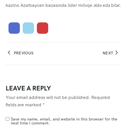
kazino Azərbaycan bazasında lider mövqe əldə edə bilər.
PREVIOUS
NEXT
LEAVE A REPLY
Your email address will not be published.
Required
fields are marked
*
Save my name, email, and website in this browser for the
next time I comment.