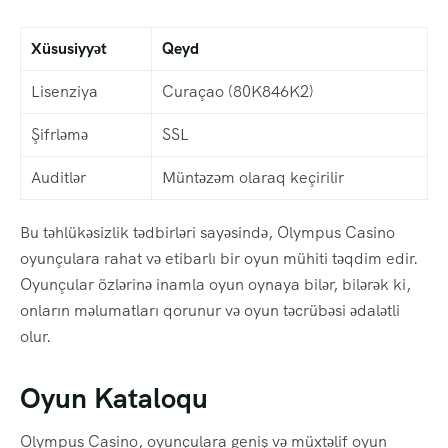
Xüsusiyyət
Qeyd
Lisenziya
Curaçao (80K846K2)
Şifrləmə
SSL
Auditlər
Müntəzəm olaraq keçirilir
Bu təhlükəsizlik tədbirləri sayəsində, Olympus Casino
oyunçulara rahat və etibarlı bir oyun mühiti təqdim edir.
Oyunçular özlərinə inamla oyun oynaya bilər, bilərək ki,
onların məlumatları qorunur və oyun təcrübəsi ədalətli
olur.
Oyun Kataloqu
Olympus Casino, oyunçulara geniş və müxtəlif oyun