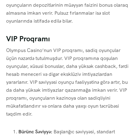
oyunçuların depozitlərinin müəyyən faizini bonus olaraq
almasına imkan verir. Pulsuz fırlanmalar isə slot
oyunlarında istifadə edilə bilər.
VIP Proqramı
Olympus Casino’nun VIP proqramı, sadiq oyunçular
üçün nəzərdə tutulmuşdur. VIP proqramına qoşulan
oyunçular, xüsusi bonuslar, daha yüksək cashback, fərdi
hesab meneceri və digər eksklüziv imtiyazlardan
yararlanır. VIP səviyyəsi oyunçu fəaliyyətinə görə artır, bu
da daha yüksək imtiyazlar qazanmağa imkan verir. VIP
proqramı, oyunçuların kazinoya olan sadiqliyini
mükafatlandırır və onlara daha yaxşı oyun təcrübəsi
təqdim edir.
Bürünc Səviyyə:
Başlanğıc səviyyəsi, standart