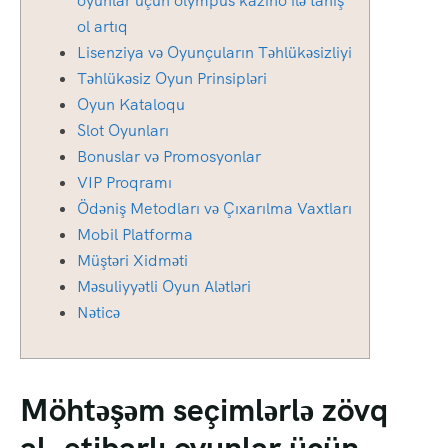
oyunlar üçün olympus kazino ilə tanış
ol artıq
Lisenziya və Oyunçuların Təhlükəsizliyi
Təhlükəsiz Oyun Prinsipləri
Oyun Kataloqu
Slot Oyunları
Bonuslar və Promosyonlar
VIP Proqramı
Ödəniş Metodları və Çıxarılma Vaxtları
Mobil Platforma
Müştəri Xidməti
Məsuliyyətli Oyun Alətləri
Nəticə
Möhtəşəm seçimlərlə zövq