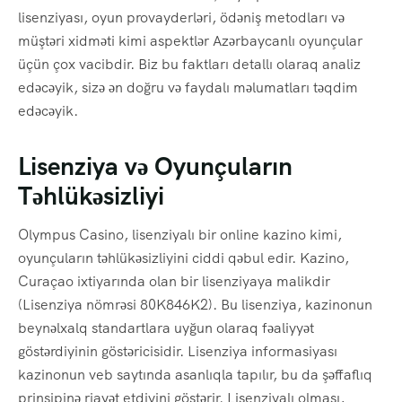
lisenziyası, oyun provayderləri, ödəniş metodları və
müştəri xidməti kimi aspektlər Azərbaycanlı oyunçular
üçün çox vacibdir. Biz bu faktları detallı olaraq analiz
edəcəyik, sizə ən doğru və faydalı məlumatları təqdim
edəcəyik.
Lisenziya və Oyunçuların
Təhlükəsizliyi
Olympus Casino, lisenziyalı bir online kazino kimi,
oyunçuların təhlükəsizliyini ciddi qəbul edir. Kazino,
Curaçao ixtiyarında olan bir lisenziyaya malikdir
(Lisenziya nömrəsi 80K846K2). Bu lisenziya, kazinonun
beynəlxalq standartlara uyğun olaraq fəaliyyət
göstərdiyinin göstəricisidir. Lisenziya informasiyası
kazinonun veb saytında asanlıqla tapılır, bu da şəffaflıq
prinsipinə riayət etdiyini göstərir. Lisenziyalı olması,