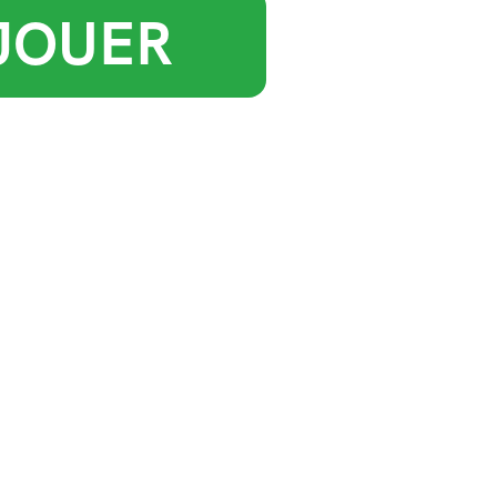
 JOUER