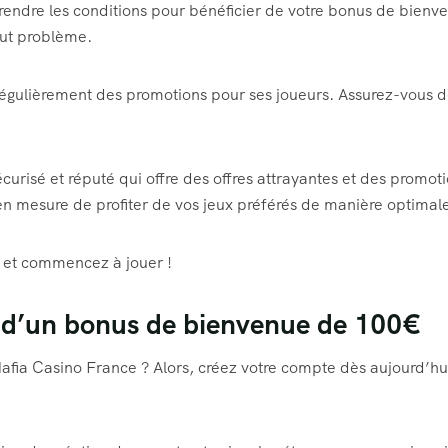
rendre les conditions pour bénéficier de votre bonus de bienv
tout problème.
égulièrement des promotions pour ses joueurs. Assurez-vous d
urisé et réputé qui offre des offres attrayantes et des promot
 en mesure de profiter de vos jeux préférés de manière optimal
e et commencez à jouer !
z d’un bonus de bienvenue de 100€
afia Casino France ? Alors, créez votre compte dès aujourd’hu