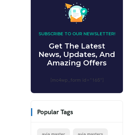
SUBSCRIBE TO OUR NEWSLETTER!
Get The Latest
News, Updates, And
Amazing Offers
[mc4wp_form id="165"]
Popular Tags
avia master
avia masters