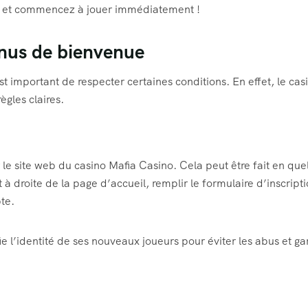
te et commencez à jouer immédiatement !
onus de bienvenue
t important de respecter certaines conditions. En effet, le cas
ègles claires.
 le site web du casino Mafia Casino. Cela peut être fait en qu
 à droite de la page d’accueil, remplir le formulaire d’inscript
te.
ie l’identité de ses nouveaux joueurs pour éviter les abus et ga