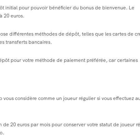
ôt initial pour pouvoir bénéficier du bonus de bienvenue. Le
à 20 euros.
ose différentes méthodes de dépôt, telles que les cartes de cr
les transferts bancaires.
 dépôt pour votre méthode de paiement préférée, car certaines
ino vous considère comme un joueur régulier si vous effectuez a
 de 20 euros par mois pour conserver votre statut de joueur ré
o.