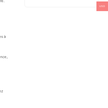
re.
USD
es à
ance,
ez