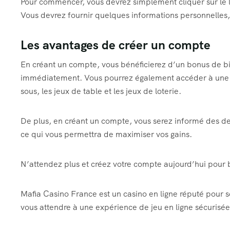
Pour commencer, vous devrez simplement cliquer sur le li
Vous devrez fournir quelques informations personnelles, 
Les avantages de créer un compte
En créant un compte, vous bénéficierez d’un bonus de 
immédiatement. Vous pourrez également accéder à une gr
sous, les jeux de table et les jeux de loterie.
De plus, en créant un compte, vous serez informé des de
ce qui vous permettra de maximiser vos gains.
N’attendez plus et créez votre compte aujourd’hui pour 
Mafia Casino France est un casino en ligne réputé pour s
vous attendre à une expérience de jeu en ligne sécurisé