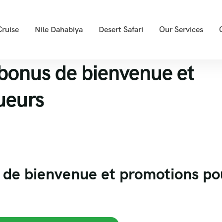
Cruise
Nile Dahabiya
Desert Safari
Our Services
 bonus de bienvenue et
ueurs
 de bienvenue et promotions po