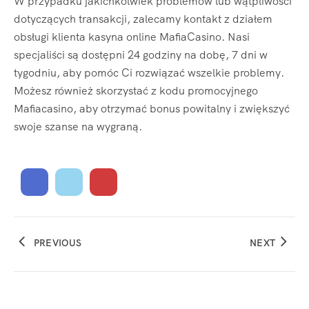
W przypadku jakichkolwiek problemów lub wątpliwości
dotyczących transakcji, zalecamy kontakt z działem
obsługi klienta kasyna online MafiaCasino. Nasi
specjaliści są dostępni 24 godziny na dobę, 7 dni w
tygodniu, aby pomóc Ci rozwiązać wszelkie problemy.
Możesz również skorzystać z kodu promocyjnego
Mafiacasino, aby otrzymać bonus powitalny i zwiększyć
swoje szanse na wygraną.
PREVIOUS
NEXT