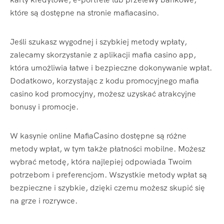
które są dostępne na stronie mafiacasino.
Jeśli szukasz wygodnej i szybkiej metody wpłaty,
zalecamy skorzystanie z aplikacji mafia casino app,
która umożliwia łatwe i bezpieczne dokonywanie wpłat.
Dodatkowo, korzystając z kodu promocyjnego mafia
casino kod promocyjny, możesz uzyskać atrakcyjne
bonusy i promocje.
W kasynie online MafiaCasino dostępne są różne
metody wpłat, w tym także płatności mobilne. Możesz
wybrać metodę, która najlepiej odpowiada Twoim
potrzebom i preferencjom. Wszystkie metody wpłat są
bezpieczne i szybkie, dzięki czemu możesz skupić się
na grze i rozrywce.