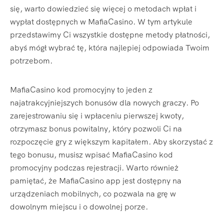
się, warto dowiedzieć się więcej o metodach wpłat i
wypłat dostępnych w MafiaCasino. W tym artykule
przedstawimy Ci wszystkie dostępne metody płatności,
abyś mógł wybrać tę, która najlepiej odpowiada Twoim
potrzebom.
MafiaCasino kod promocyjny to jeden z
najatrakcyjniejszych bonusów dla nowych graczy. Po
zarejestrowaniu się i wpłaceniu pierwszej kwoty,
otrzymasz bonus powitalny, który pozwoli Ci na
rozpoczęcie gry z większym kapitałem. Aby skorzystać z
tego bonusu, musisz wpisać MafiaCasino kod
promocyjny podczas rejestracji. Warto również
pamiętać, że MafiaCasino app jest dostępny na
urządzeniach mobilnych, co pozwala na grę w
dowolnym miejscu i o dowolnej porze.