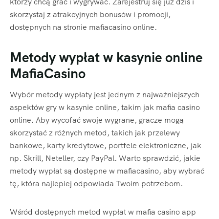
którzy chcą grać i wygrywać. Zarejestruj się już dziś i
skorzystaj z atrakcyjnych bonusów i promocji,
dostępnych na stronie mafiacasino online.
Metody wypłat w kasynie online
MafiaCasino
Wybór metody wypłaty jest jednym z najważniejszych
aspektów gry w kasynie online, takim jak mafia casino
online. Aby wycofać swoje wygrane, gracze mogą
skorzystać z różnych metod, takich jak przelewy
bankowe, karty kredytowe, portfele elektroniczne, jak
np. Skrill, Neteller, czy PayPal. Warto sprawdzić, jakie
metody wypłat są dostępne w mafiacasino, aby wybrać
tę, która najlepiej odpowiada Twoim potrzebom.
Wśród dostępnych metod wypłat w mafia casino app