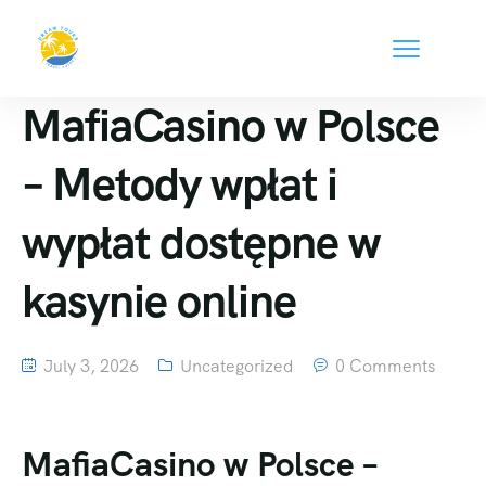
MafiaCasino w Polsce
– Metody wpłat i
wypłat dostępne w
kasynie online
July 3, 2026
Uncategorized
0 Comments
MafiaCasino w Polsce –