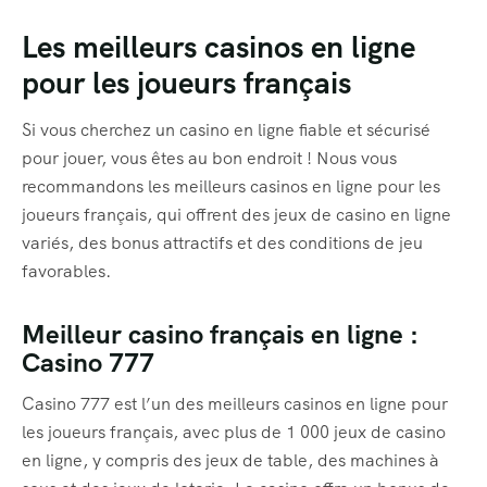
Les meilleurs casinos en ligne
pour les joueurs français
Si vous cherchez un casino en ligne fiable et sécurisé
pour jouer, vous êtes au bon endroit ! Nous vous
recommandons les meilleurs casinos en ligne pour les
joueurs français, qui offrent des jeux de casino en ligne
variés, des bonus attractifs et des conditions de jeu
favorables.
Meilleur casino français en ligne :
Casino 777
Casino 777 est l’un des meilleurs casinos en ligne pour
les joueurs français, avec plus de 1 000 jeux de casino
en ligne, y compris des jeux de table, des machines à