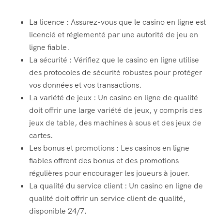
La licence : Assurez-vous que le casino en ligne est
licencié et réglementé par une autorité de jeu en
ligne fiable.
La sécurité : Vérifiez que le casino en ligne utilise
des protocoles de sécurité robustes pour protéger
vos données et vos transactions.
La variété de jeux : Un casino en ligne de qualité
doit offrir une large variété de jeux, y compris des
jeux de table, des machines à sous et des jeux de
cartes.
Les bonus et promotions : Les casinos en ligne
fiables offrent des bonus et des promotions
régulières pour encourager les joueurs à jouer.
La qualité du service client : Un casino en ligne de
qualité doit offrir un service client de qualité,
disponible 24/7.