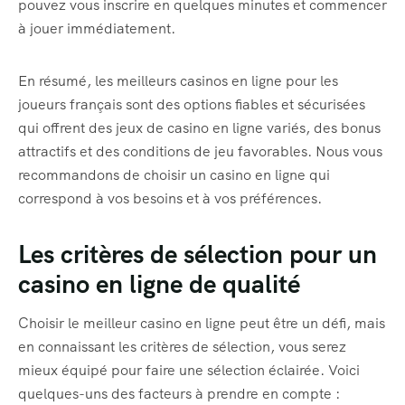
pouvez vous inscrire en quelques minutes et commencer
à jouer immédiatement.
En résumé, les meilleurs casinos en ligne pour les
joueurs français sont des options fiables et sécurisées
qui offrent des jeux de casino en ligne variés, des bonus
attractifs et des conditions de jeu favorables. Nous vous
recommandons de choisir un casino en ligne qui
correspond à vos besoins et à vos préférences.
Les critères de sélection pour un
casino en ligne de qualité
Choisir le meilleur casino en ligne peut être un défi, mais
en connaissant les critères de sélection, vous serez
mieux équipé pour faire une sélection éclairée. Voici
quelques-uns des facteurs à prendre en compte :