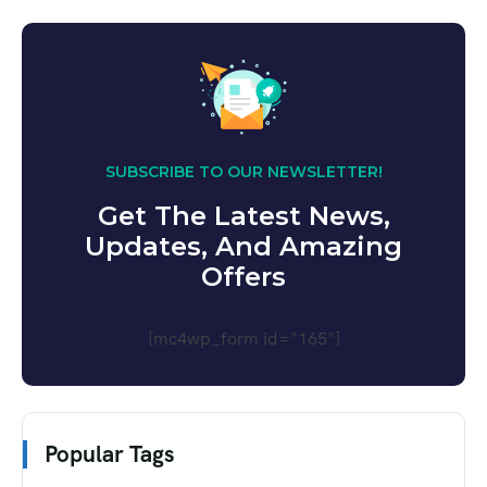
SUBSCRIBE TO OUR NEWSLETTER!
Get The Latest News,
Updates, And Amazing
Offers
[mc4wp_form id="165"]
Popular Tags