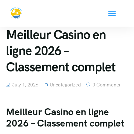
Meilleur Casino en
ligne 2026 –
Classement complet
July 1, 2026
Uncategorized
0 Comments
Meilleur Casino en ligne
2026 – Classement complet