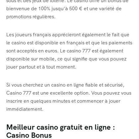
sous et des jeux de loterie. Le casino offre un bonus de
bienvenue de 100% jusqu’à 500 € et une variété de
promotions régulières.
Les joueurs français apprécieront également le fait que
le casino est disponible en français et que les paiements
sont acceptés en euros. Le casino 777 est également
disponible sur mobile, ce qui signifie que vous pouvez
jouer partout et à tout moment.
Si vous cherchez un casino en ligne fiable et sécurisé,
Casino 777 est une excellente option. Vous pouvez vous
inscrire en quelques minutes et commencer à jouer
immédiatement.
Meilleur casino gratuit en ligne :
Casino Bonus