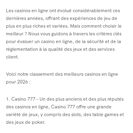
Les casinos en ligne ont évolué considérablement ces
dernières années, offrant des expériences de jeu de
plus en plus riches et variées. Mais comment choisir le
meilleur ? Nous vous guidons à travers les critères clés
pour évaluer un casino en ligne, de la sécurité et de la
réglementation à la qualité des jeux et des services
client.
Voici notre classement des meilleurs casinos en ligne
pour 2026 :
1. Casino 777 – Un des plus anciens et des plus réputés
des casinos en ligne, Casino 777 offre une grande
variété de jeux, y compris des slots, des table games et
des jeux de poker.