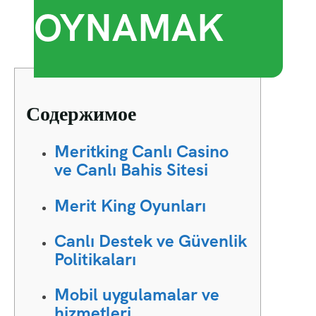
OYNAMAK
Содержимое
Meritking Canlı Casino
ve Canlı Bahis Sitesi
Merit King Oyunları
Canlı Destek ve Güvenlik
Politikaları
Mobil uygulamalar ve
hizmetleri