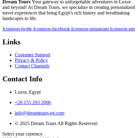
Dream Tours
Your gateway to unforgettable adventures in Luxor
and beyond! At Dream Tours, we specialize in creating personalized
travel experiences that bring Egypt’s rich history and breathtaking
landscapes to life.
Icomoon-twitte
Icomoon-facebook
Icomoon-instagram
Icomoon-pin
Links
Customer Support
Privacy & Policy
Contact Channels
Contact Info
Luxor, Egypt
+20 155 293 2006
info@dreamtours-eg.com
© 2025 Dream Tours All Rights Reserved.
Select your currency