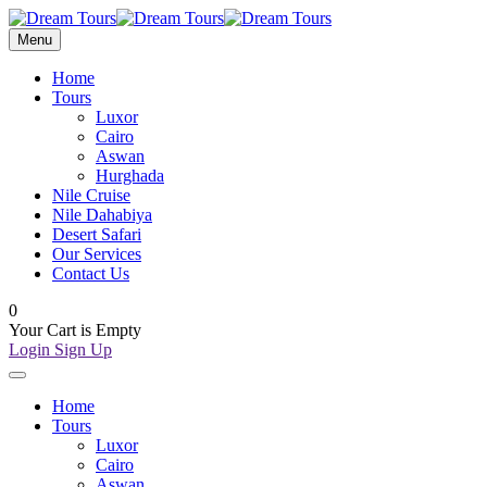
Menu
Home
Tours
Luxor
Cairo
Aswan
Hurghada
Nile Cruise
Nile Dahabiya
Desert Safari
Our Services
Contact Us
0
Your Cart is Empty
Login
Sign Up
Home
Tours
Luxor
Cairo
Aswan