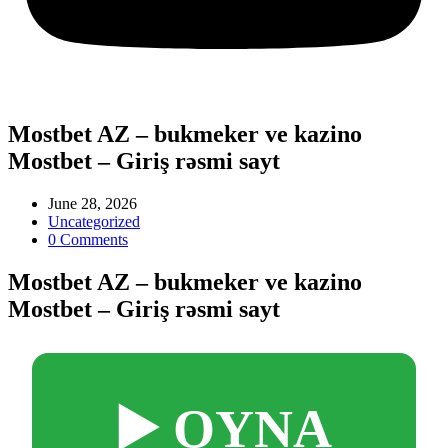
Mostbet AZ – bukmeker ve kazino
Mostbet – Giriş rəsmi sayt
June 28, 2026
Uncategorized
0 Comments
Mostbet AZ – bukmeker ve kazino
Mostbet – Giriş rəsmi sayt
▶️ OYNA