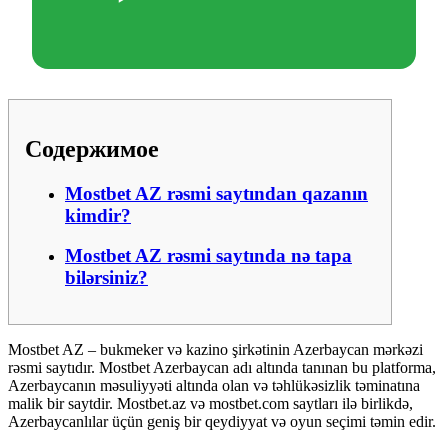
Содержимое
Mostbet AZ rəsmi saytından qazanın
kimdir?
Mostbet AZ rəsmi saytında nə tapa
bilərsiniz?
Mostbet AZ – bukmeker və kazino şirkətinin Azerbaycan mərkəzi
rəsmi saytıdır. Mostbet Azerbaycan adı altında tanınan bu platforma,
Azerbaycanın məsuliyyəti altında olan və təhlükəsizlik təminatına
malik bir saytdir. Mostbet.az və mostbet.com saytları ilə birlikdə,
Azerbaycanlılar üçün geniş bir qeydiyyat və oyun seçimi təmin edir.