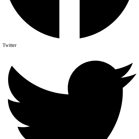
Twitter