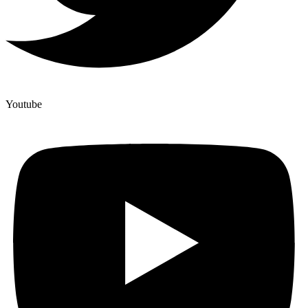
Youtube