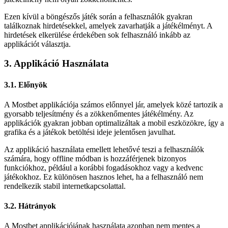
Ezen kívül a böngészős játék során a felhasználók gyakran
találkoznak hirdetésekkel, amelyek zavarhatják a játékélményt. A
hirdetések elkerülése érdekében sok felhasználó inkább az
applikációt választja.
3. Applikáció Használata
3.1. Előnyök
A Mostbet applikációja számos előnnyel jár, amelyek közé tartozik a
gyorsabb teljesítmény és a zökkenőmentes játékélmény. Az
applikációk gyakran jobban optimalizáltak a mobil eszközökre, így a
grafika és a játékok betöltési ideje jelentősen javulhat.
Az applikáció használata emellett lehetővé teszi a felhasználók
számára, hogy offline módban is hozzáférjenek bizonyos
funkciókhoz, például a korábbi fogadásokhoz vagy a kedvenc
játékokhoz. Ez különösen hasznos lehet, ha a felhasználó nem
rendelkezik stabil internetkapcsolattal.
3.2. Hátrányok
A Mostbet applikációjának használata azonban nem mentes a