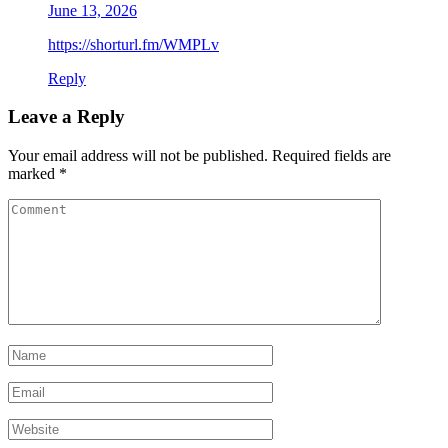
June 13, 2026
https://shorturl.fm/WMPLv
Reply
Leave a Reply
Your email address will not be published.
Required fields are
marked
*