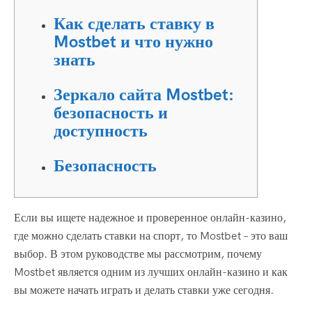
Как сделать ставку в
Mostbet и что нужно
знать
Зеркало сайта Mostbet:
безопасность и
доступность
Безопасность
Если вы ищете надежное и проверенное онлайн-казино,
где можно сделать ставки на спорт, то Mostbet – это ваш
выбор. В этом руководстве мы рассмотрим, почему
Mostbet является одним из лучших онлайн-казино и как
вы можете начать играть и делать ставки уже сегодня.