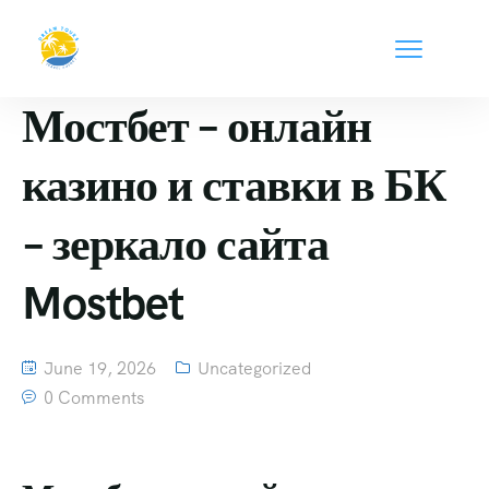
Мостбет – онлайн
казино и ставки в БК
– зеркало сайта
Mostbet
June 19, 2026
Uncategorized
0 Comments