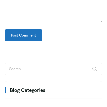
Blog Categories