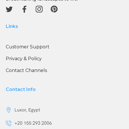
Links
Customer Support
Privacy & Policy
Contact Channels
Contact Info
Luxor, Egypt
+20 155 293 2006