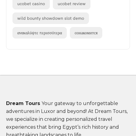
ucobet casino
ucobet review
wild bounty showdown slot demo
ανακαλύψτε περισσότερα
ознакомится
Dream Tours
Your gateway to unforgettable
adventures in Luxor and beyond! At Dream Tours,
we specialize in creating personalized travel
experiences that bring Egypt’s rich history and
breathtaking landscapes to life.