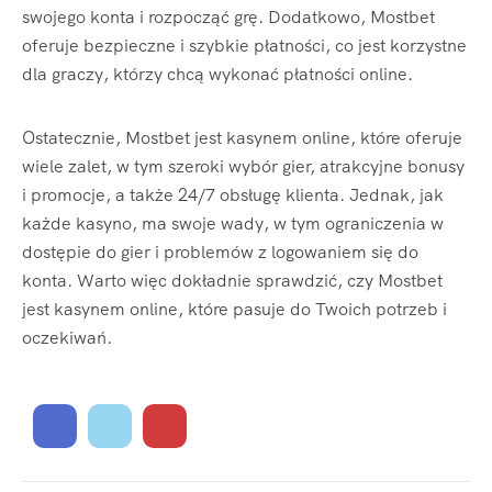
swojego konta i rozpocząć grę. Dodatkowo, Mostbet
oferuje bezpieczne i szybkie płatności, co jest korzystne
dla graczy, którzy chcą wykonać płatności online.
Ostatecznie, Mostbet jest kasynem online, które oferuje
wiele zalet, w tym szeroki wybór gier, atrakcyjne bonusy
i promocje, a także 24/7 obsługę klienta. Jednak, jak
każde kasyno, ma swoje wady, w tym ograniczenia w
dostępie do gier i problemów z logowaniem się do
konta. Warto więc dokładnie sprawdzić, czy Mostbet
jest kasynem online, które pasuje do Twoich potrzeb i
oczekiwań.