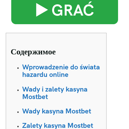
▶️ GRAĆ
Содержимое
Wprowadzenie do świata
hazardu online
Wady i zalety kasyna
Mostbet
Wady kasyna Mostbet
Zalety kasyna Mostbet