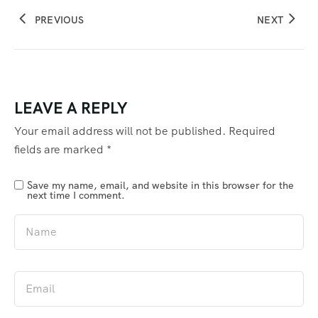
PREVIOUS
NEXT
LEAVE A REPLY
Your email address will not be published.
Required
fields are marked
*
Save my name, email, and website in this browser for the
next time I comment.