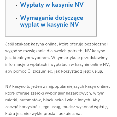
Wypłaty w kasynie NV
Wymagania dotyczące
wypłat w kasynie NV
Jeśli szukasz kasyna online, które oferuje bezpieczne i
wygodne rozwiązanie dla swoich potrzeb, NV kasyno
jest idealnym wyborem. W tym artykule przedstawimy
informacje o wpłatach i wypłatach w kasynie online NV,
aby pomóc Ci zrozumieć, jak korzystać z jego usług.
NV kasyno to jeden z najpopularniejszych kasyn online,
które oferuje szeroki wybór gier hazardowych, w tym
ruletki, automatów, blackjacka i wiele innych. Aby
zacząć korzystać z jego usług, musisz wykonać wpłatę,
która jest niezwykle prosta i bezpieczna.