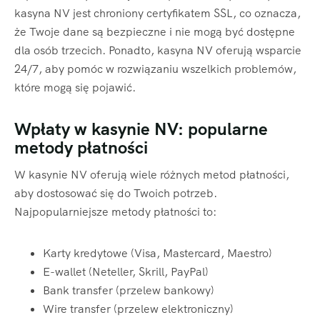
kasyna NV jest chroniony certyfikatem SSL, co oznacza,
że Twoje dane są bezpieczne i nie mogą być dostępne
dla osób trzecich. Ponadto, kasyna NV oferują wsparcie
24/7, aby pomóc w rozwiązaniu wszelkich problemów,
które mogą się pojawić.
Wpłaty w kasynie NV: popularne
metody płatności
W kasynie NV oferują wiele różnych metod płatności,
aby dostosować się do Twoich potrzeb.
Najpopularniejsze metody płatności to:
Karty kredytowe (Visa, Mastercard, Maestro)
E-wallet (Neteller, Skrill, PayPal)
Bank transfer (przelew bankowy)
Wire transfer (przelew elektroniczny)