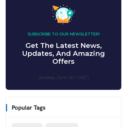
SUBSCRIBE TO OUR NEWSLETTER!
Get The Latest News,
Updates, And Amazing
Offers
[mc4wp_form id="165"]
Popular Tags