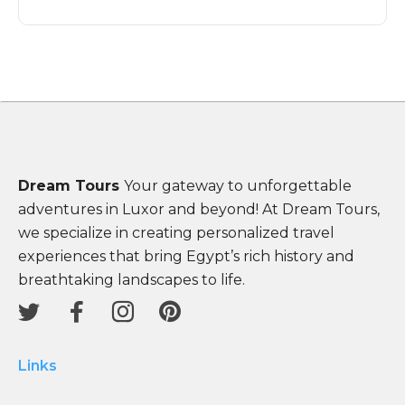
Dream Tours
Your gateway to unforgettable
adventures in Luxor and beyond! At Dream Tours,
we specialize in creating personalized travel
experiences that bring Egypt’s rich history and
breathtaking landscapes to life.
Links