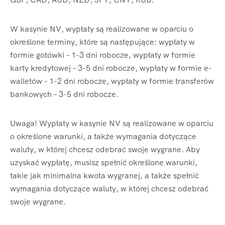
W kasynie NV, wypłaty są realizowane w oparciu o
określone terminy, które są następujące: wypłaty w
formie gotówki – 1-3 dni robocze, wypłaty w formie
karty kredytowej – 3-5 dni robocze, wypłaty w formie e-
walletów – 1-2 dni robocze, wypłaty w formie transferów
bankowych – 3-5 dni robocze.
Uwaga! Wypłaty w kasynie NV są realizowane w oparciu
o określone warunki, a także wymagania dotyczące
waluty, w której chcesz odebrać swoje wygrane. Aby
uzyskać wypłatę, musisz spełnić określone warunki,
takie jak minimalna kwota wygranej, a także spełnić
wymagania dotyczące waluty, w której chcesz odebrać
swoje wygrane.