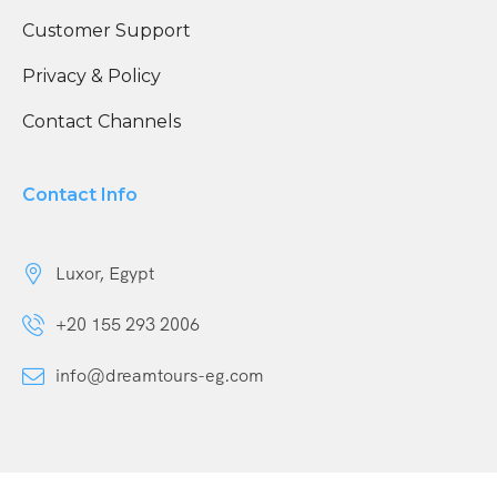
Customer Support
Privacy & Policy
Contact Channels
Contact Info
Luxor, Egypt
+20 155 293 2006
info@dreamtours-eg.com