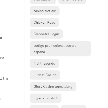
casino slotlair
ы
Chicken Road
Cleobetra Login
 и
codigo promocional codere
españa
ски
flight legends
Funbet Casino
KZT и
Glory Casino anmeldung
jugar a pirots 4
в