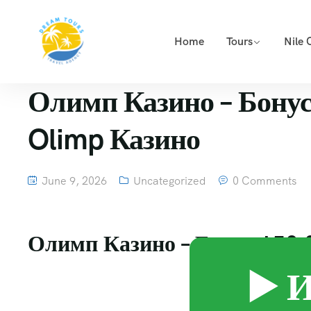
Home
Tours
Nile 
Олимп Казино – Бонус
Olimp Казино
June 9, 2026
Uncategorized
0 Comments
Олимп Казино – Бонус 150 
▶️ 