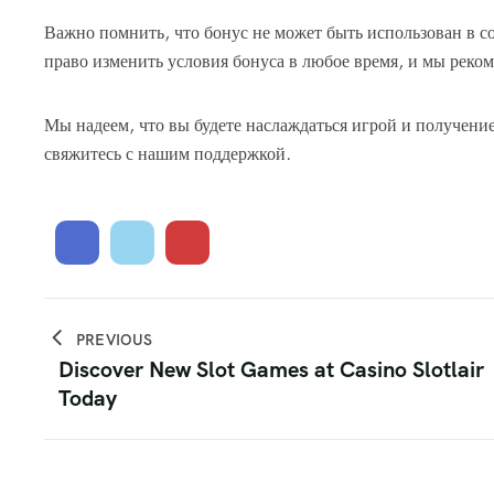
Важно помнить, что бонус не может быть использован в 
право изменить условия бонуса в любое время, и мы реком
Мы надеем, что вы будете наслаждаться игрой и получени
свяжитесь с нашим поддержкой.
PREVIOUS
Discover New Slot Games at Casino Slotlair
Today