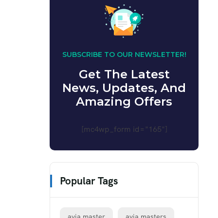
SUBSCRIBE TO OUR NEWSLETTER!
Get The Latest
News, Updates, And
Amazing Offers
[mc4wp_form id="165"]
Popular Tags
avia master
avia masters