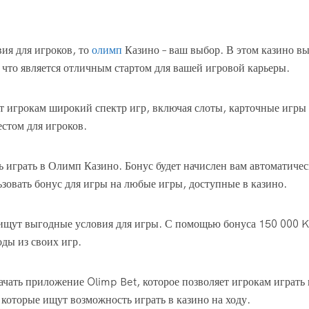
ия для игроков, то
олимп
Казино – ваш выбор. В этом казино в
 что является отличным стартом для вашей игровой карьеры.
ет игрокам широкий спектр игр, включая слоты, карточные игры
стом для игроков.
ь играть в Олимп Казино. Бонус будет начислен вам автоматиче
ьзовать бонус для игры на любые игры, доступные в казино.
е ищут выгодные условия для игры. С помощью бонуса 150 000 
оды из своих игр.
чать приложение Olimp Bet, которое позволяет игрокам играть 
 которые ищут возможность играть в казино на ходу.