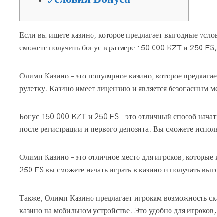
Если вы ищете казино, которое предлагает выгодные услов
сможете получить бонус в размере 150 000 KZT и 250 FS,
Олимп Казино – это популярное казино, которое предлага
рулетку. Казино имеет лицензию и является безопасным ме
Бонус 150 000 KZT и 250 FS – это отличный способ начат
после регистрации и первого депозита. Вы сможете испол
Олимп Казино – это отличное место для игроков, которы
250 FS вы сможете начать играть в казино и получать выг
Также, Олимп Казино предлагает игрокам возможность ска
казино на мобильном устройстве. Это удобно для игроков,