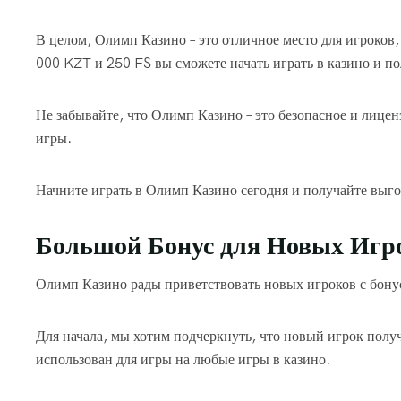
В целом, Олимп Казино – это отличное место для игроков
000 KZT и 250 FS вы сможете начать играть в казино и по
Не забывайте, что Олимп Казино – это безопасное и лицен
игры.
Начните играть в Олимп Казино сегодня и получайте выго
Большой Бонус для Новых Игр
Олимп Казино рады приветствовать новых игроков с бону
Для начала, мы хотим подчеркнуть, что новый игрок полу
использован для игры на любые игры в казино.