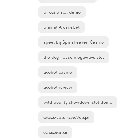
pirots 5 slot demo
play at Arcanebet
speel bij Spinsheaven Casino
the dog house megaways slot
ucobet casino
ucobet review
wild bounty showdown slot demo
ανακαλύψτε περισσότερα
ознакомится