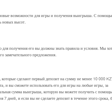
т новые возможности для игры и получения выигрыша. С помощ
ь новых высот.
 для получения его вы должны знать правила и условия. Мы хо
го замечательного предложения.
, которые сделают первый депозит на сумму не менее 10 000 KZ
та, и вы сможете использовать его для игры на любые игры, за
альная сумма выигрыша, которую вы можете получить с помощ
я 7 дней, и если вы не сделаете депозит в течение этого срока, 