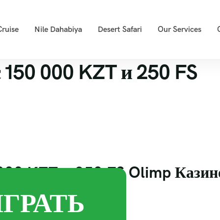
Cruise
Nile Dahabiya
Desert Safari
Our Services
 150 000 KZT и 250 FS
000 KZT и 250 FS Olimp Казин
ИГРАТЬ