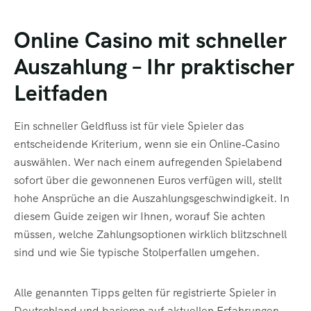
Online Casino mit schneller
Auszahlung – Ihr praktischer
Leitfaden
Ein schneller Geldfluss ist für viele Spieler das
entscheidende Kriterium, wenn sie ein Online‑Casino
auswählen. Wer nach einem aufregenden Spielabend
sofort über die gewonnenen Euros verfügen will, stellt
hohe Ansprüche an die Auszahlungsgeschwindigkeit. In
diesem Guide zeigen wir Ihnen, worauf Sie achten
müssen, welche Zahlungsoptionen wirklich blitzschnell
sind und wie Sie typische Stolperfallen umgehen.
Alle genannten Tipps gelten für registrierte Spieler in
Deutschland und basieren auf aktuellen Erfahrungen