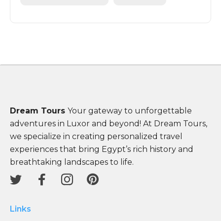
Dream Tours
Your gateway to unforgettable
adventures in Luxor and beyond! At Dream Tours,
we specialize in creating personalized travel
experiences that bring Egypt’s rich history and
breathtaking landscapes to life.
Links