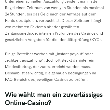
Unter einer schnellen Auszahlung versteht man in der
Regel einen Zeitraum von wenigen Stunden bis maximal
24 Stunden, bis das Geld nach der Anfrage auf dem
Konto des Spielers verbucht ist. Dieser Zeitraum hängt
von mehreren Faktoren ab: der gewählten
Zahlungsmethode, internen Prüfungen des Casinos und
gesetzlichen Vorgaben für die Identitätsprüfung (KYC).
Einige Betreiber werben mit „instant payout“ oder
„echtzeit‑auszahlung“, doch oft steckt dahinter ein
Mindestbetrag, der zuerst erreicht werden muss.
Deshalb ist es wichtig, die genauen Bedingungen im
FAQ‑Bereich des jeweiligen Casinos zu prüfen.
Wie wählt man ein zuverlässiges
Online‑Casino?