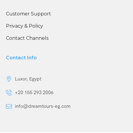
Customer Support
Privacy & Policy
Contact Channels
Contact Info
Luxor, Egypt
+20 155 293 2006
info@dreamtours-eg.com