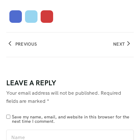
PREVIOUS
NEXT
LEAVE A REPLY
Your email address will not be published.
Required
fields are marked
*
Save my name, email, and website in this browser for the
next time I comment.