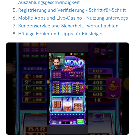
Auszahlungsgeschwindigkeit
Registrierung und Verifizierung – Schritt‑für‑Schritt
Mobile Apps und Live‑Casino – Nutzung unterwegs
Kundenservice und Sicherheit – worauf achten
Häufige Fehler und Tipps für Einsteiger