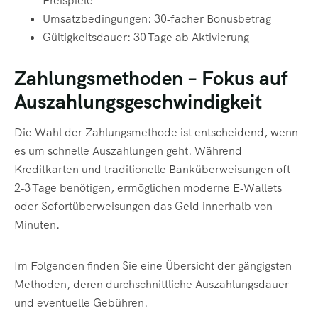
Freispiele
Umsatzbedingungen: 30‑facher Bonusbetrag
Gültigkeitsdauer: 30 Tage ab Aktivierung
Zahlungsmethoden – Fokus auf
Auszahlungsgeschwindigkeit
Die Wahl der Zahlungsmethode ist entscheidend, wenn
es um schnelle Auszahlungen geht. Während
Kreditkarten und traditionelle Banküberweisungen oft
2‑3 Tage benötigen, ermöglichen moderne E‑Wallets
oder Sofortüberweisungen das Geld innerhalb von
Minuten.
Im Folgenden finden Sie eine Übersicht der gängigsten
Methoden, deren durchschnittliche Auszahlungsdauer
und eventuelle Gebühren.