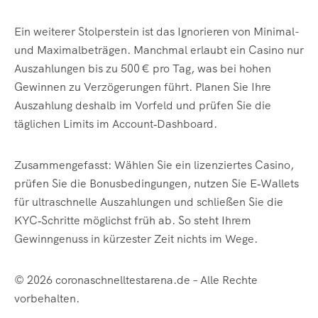
Ein weiterer Stolperstein ist das Ignorieren von Minimal-
und Maximalbeträgen. Manchmal erlaubt ein Casino nur
Auszahlungen bis zu 500 € pro Tag, was bei hohen
Gewinnen zu Verzögerungen führt. Planen Sie Ihre
Auszahlung deshalb im Vorfeld und prüfen Sie die
täglichen Limits im Account‑Dashboard.
Zusammengefasst: Wählen Sie ein lizenziertes Casino,
prüfen Sie die Bonusbedingungen, nutzen Sie E‑Wallets
für ultraschnelle Auszahlungen und schließen Sie die
KYC‑Schritte möglichst früh ab. So steht Ihrem
Gewinngenuss in kürzester Zeit nichts im Wege.
© 2026 coronaschnelltestarena.de – Alle Rechte
vorbehalten.