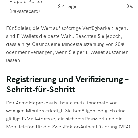
Prepaid‑Karten
2‑4 Tage
0 €
(Paysafecard)
Für Spieler, die Wert auf sofortige Verfügbarkeit legen,
sind E‑Wallets die beste Wahl. Beachten Sie jedoch,
dass einige Casinos eine Mindestauszahlung von 20 €
oder mehr verlangen, wenn Sie per E‑Wallet auszahlen
lassen.
Registrierung und Verifizierung –
Schritt‑für‑Schritt
Der Anmeldeprozess ist heute meist innerhalb von
wenigen Minuten erledigt. Sie benötigen lediglich eine
gültige E‑Mail‑Adresse, ein sicheres Passwort und ein
Mobiltelefon für die Zwei‑Faktor‑Authentifizierung (2FA).