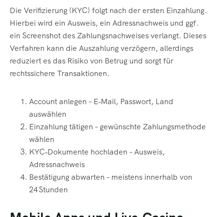
Die Verifizierung (KYC) folgt nach der ersten Einzahlung.
Hierbei wird ein Ausweis, ein Adressnachweis und ggf.
ein Screenshot des Zahlungsnachweises verlangt. Dieses
Verfahren kann die Auszahlung verzögern, allerdings
reduziert es das Risiko von Betrug und sorgt für
rechtssichere Transaktionen.
Account anlegen – E‑Mail, Passwort, Land
auswählen
Einzahlung tätigen – gewünschte Zahlungsmethode
wählen
KYC‑Dokumente hochladen – Ausweis,
Adressnachweis
Bestätigung abwarten – meistens innerhalb von
24 Stunden