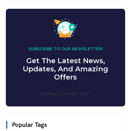
SUBSCRIBE TO OUR NEWSLETTER!
Get The Latest News,
Updates, And Amazing
Offers
[mc4wp_form id="165"]
Popular Tags