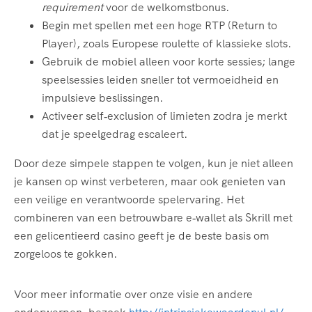
requirement
voor de welkomstbonus.
Begin met spellen met een hoge RTP (Return to
Player), zoals Europese roulette of klassieke slots.
Gebruik de mobiel alleen voor korte sessies; lange
speelsessies leiden sneller tot vermoeidheid en
impulsieve beslissingen.
Activeer self‑exclusion of limieten zodra je merkt
dat je speelgedrag escaleert.
Door deze simpele stappen te volgen, kun je niet alleen
je kansen op winst verbeteren, maar ook genieten van
een veilige en verantwoorde spelervaring. Het
combineren van een betrouwbare e‑wallet als Skrill met
een gelicentieerd casino geeft je de beste basis om
zorgeloos te gokken.
Voor meer informatie over onze visie en andere