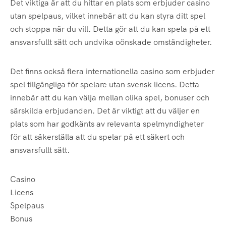
Det viktiga är att du hittar en plats som erbjuder casino
utan spelpaus, vilket innebär att du kan styra ditt spel
och stoppa när du vill. Detta gör att du kan spela på ett
ansvarsfullt sätt och undvika oönskade omständigheter.
Det finns också flera internationella casino som erbjuder
spel tillgängliga för spelare utan svensk licens. Detta
innebär att du kan välja mellan olika spel, bonuser och
särskilda erbjudanden. Det är viktigt att du väljer en
plats som har godkänts av relevanta spelmyndigheter
för att säkerställa att du spelar på ett säkert och
ansvarsfullt sätt.
Casino
Licens
Spelpaus
Bonus