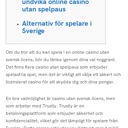
undvika online casino
utan spelpaus
Alternativ för spelare i
Sverige
Om du tror att du kan spela i en online casino utan
svensk licens, bör du tänka igenom dina val noggrant.
Det finns flera casino utan spelpaus som erbjuder
spelasfria spel, men det är viktigt att välja ett säkert och
licensierat casino för att skydda dig och dina pengar.
En bra valmöjlighet är casino utan svensk licens, men
som arbetar med Trustly. Trustly är en
betalningsplattform som erbjuder säkerhet och
konfidencialitet, vilket gör det lämpligt för spelare från