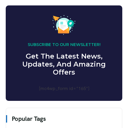
SUBSCRIBE TO OUR NEWSLETTER!
Get The Latest News,
Updates, And Amazing
Offers
[mc4wp_form id="165"]
Popular Tags