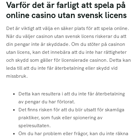
Varför det är farligt att spela på
online casino utan svensk licens
Det är viktigt att välja en säker plats för att spela online.
När du väljer casinon utan svensk licens riskerar du att
din pengar inte är skyddade. Om du stöter på casinon
utan licens, kan det innebära att du inte har rättigheter
och skydd som gäller för licensierade casinon. Detta kan
leda till att du inte får återbetalning eller skydd vid
missbruk.
Detta kan resultera i att du inte får återbetalning
av pengar du har förlorat.
Det finns risken för att du blir utsatt för skamliga
praktiker, som fusk eller spionering av
spelresultaten.
Om du har problem eller frågor, kan du inte räkna