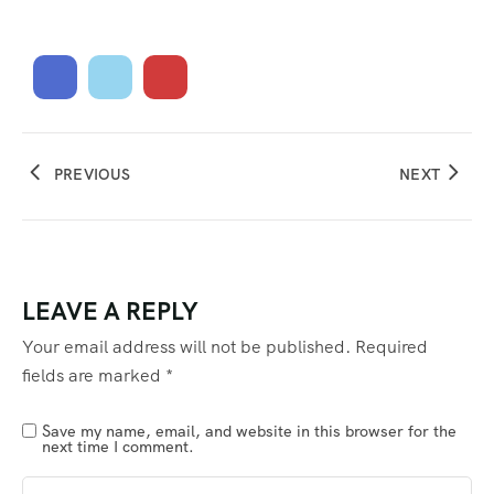
PREVIOUS
NEXT
LEAVE A REPLY
Your email address will not be published.
Required
fields are marked
*
Save my name, email, and website in this browser for the
next time I comment.