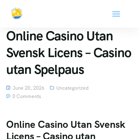
Online Casino Utan
Svensk Licens – Casino
utan Spelpaus
June 20, 2026
Uncategorized
0 Comments
Online Casino Utan Svensk
Licens – Casino utan