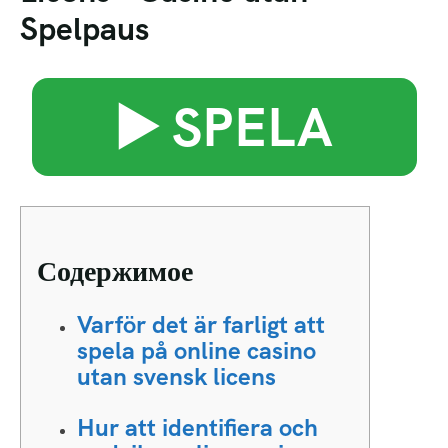
Spelpaus
▶️ SPELA
Содержимое
Varför det är farligt att
spela på online casino
utan svensk licens
Hur att identifiera och