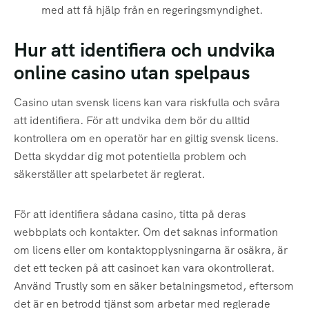
med att få hjälp från en regeringsmyndighet.
Hur att identifiera och undvika
online casino utan spelpaus
Casino utan svensk licens kan vara riskfulla och svåra
att identifiera. För att undvika dem bör du alltid
kontrollera om en operatör har en giltig svensk licens.
Detta skyddar dig mot potentiella problem och
säkerställer att spelarbetet är reglerat.
För att identifiera sådana casino, titta på deras
webbplats och kontakter. Om det saknas information
om licens eller om kontaktopplysningarna är osäkra, är
det ett tecken på att casinoet kan vara okontrollerat.
Använd Trustly som en säker betalningsmetod, eftersom
det är en betrodd tjänst som arbetar med reglerade