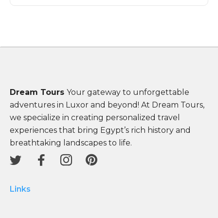
Dream Tours
Your gateway to unforgettable
adventures in Luxor and beyond! At Dream Tours,
we specialize in creating personalized travel
experiences that bring Egypt’s rich history and
breathtaking landscapes to life.
Links