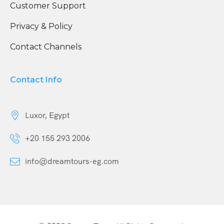
Customer Support
Privacy & Policy
Contact Channels
Contact Info
Luxor, Egypt
+20 155 293 2006
info@dreamtours-eg.com