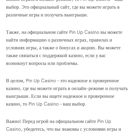
выбор. Это официальный сайт, где вы можете играть в
различные игры и получать выигрыши.
Также, на официальном сайте Pin Up Casino вы можете
найти информацию о различных играх, правилах и
условиях игры, а также о бонусах и акциях. Вы можете
также связаться с поддержкой казино, если у вас
возникнут вопросы или проблемы.
В целом, Pin Up Casino – это надежное и проверенное
казино, где вы можете играть в онлайн-режиме и получать
выигрыши. Если вы ищете надежное и проверенное
казино, то Pin Up Casino – ваш выбор.
Важно! Перед игрой на официальном сайте Pin Up
Casino, убедитесь, что вы знакомы с условиями игры и