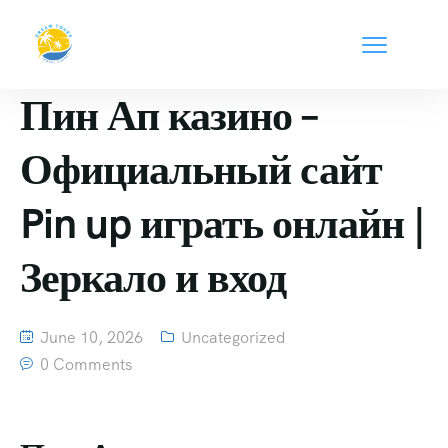
Пин Ап казино –
Официальный сайт
Pin up играть онлайн |
Зеркало и вход
June 10, 2026
Uncategorized
0 Comments