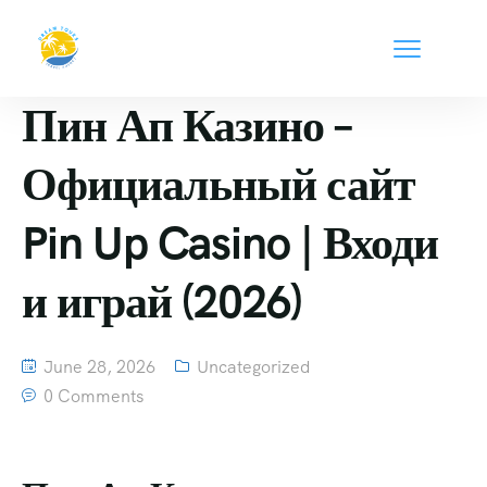
Пин Ап Казино –
Официальный сайт
Pin Up Casino | Входи
и играй (2026)
June 28, 2026
Uncategorized
0 Comments