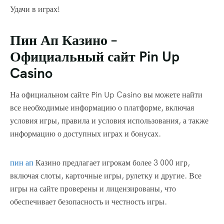
Удачи в играх!
Пин Ап Казино –
Официальный сайт Pin Up
Casino
На официальном сайте Pin Up Casino вы можете найти
все необходимые информацию о платформе, включая
условия игры, правила и условия использования, а также
информацию о доступных играх и бонусах.
пин ап
Казино предлагает игрокам более 3 000 игр,
включая слоты, карточные игры, рулетку и другие. Все
игры на сайте проверены и лицензированы, что
обеспечивает безопасность и честность игры.