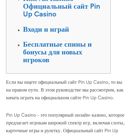
Официальный сайт Pin
Up Casino
Входи и играй
Бесплатные спины и
бонусы для новых
игроков
Если вы ищете официальный сайт Pin Up Casino, то вы
на правом пути. В этом руководстве мы рассмотрим, как
начать играть на официальном сайте Pin Up Casino.
Pin Up Casino – это популярный онлайн-казино, которое
предлагает игрокам широкий спектр игр, включая слоты,
карточные игры и рулетку. Официальный сайт Pin Up