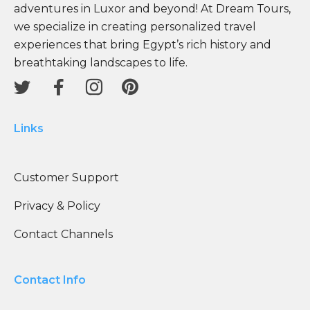
adventures in Luxor and beyond! At Dream Tours,
we specialize in creating personalized travel
experiences that bring Egypt’s rich history and
breathtaking landscapes to life.
Links
Customer Support
Privacy & Policy
Contact Channels
Contact Info