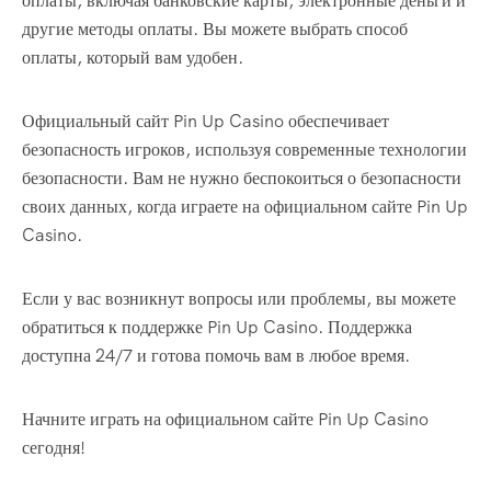
оплаты, включая банковские карты, электронные деньги и
другие методы оплаты. Вы можете выбрать способ
оплаты, который вам удобен.
Официальный сайт Pin Up Casino обеспечивает
безопасность игроков, используя современные технологии
безопасности. Вам не нужно беспокоиться о безопасности
своих данных, когда играете на официальном сайте Pin Up
Casino.
Если у вас возникнут вопросы или проблемы, вы можете
обратиться к поддержке Pin Up Casino. Поддержка
доступна 24/7 и готова помочь вам в любое время.
Начните играть на официальном сайте Pin Up Casino
сегодня!