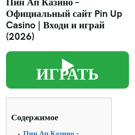
Пин Ап Казино –
Официальный сайт Pin Up
Casino | Входи и играй
(2026)
▶️
ИГРАТЬ
Содержимое
Пин Ап Казино –