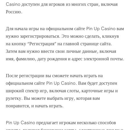
Casino доступен для игроков из многих стран, включая
Россию.
Для начала игры на официальном сайте Pin Up Casino вам
нужно зарегистрироваться. Это можно сделать, кликнув
на кнопку “Регистрация” на главной странице сайта.
Затем вам нужно ввести свои личные данные, включая
имя, фамилию, дату рождения и адрес электронной почты.
После регистрации вы сможете начать играть на
официальном сайте Pin Up Casino. Вам будет доступен
широкий спектр игр, включая слоты, карточные игры и
рулетку. Вы можете выбрать игру, которая вам
понравится, и начать играть.
Pin Up Casino предлагает игрокам несколько способов