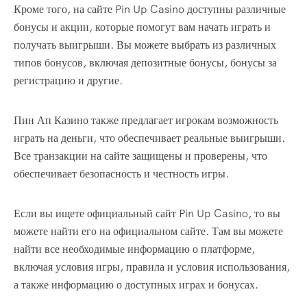
Кроме того, на сайте Pin Up Casino доступны различные
бонусы и акции, которые помогут вам начать играть и
получать выигрыши. Вы можете выбрать из различных
типов бонусов, включая депозитные бонусы, бонусы за
регистрацию и другие.
Пин Ап Казино также предлагает игрокам возможность
играть на деньги, что обеспечивает реальные выигрыши.
Все транзакции на сайте защищены и проверены, что
обеспечивает безопасность и честность игры.
Если вы ищете официальный сайт Pin Up Casino, то вы
можете найти его на официальном сайте. Там вы можете
найти все необходимые информацию о платформе,
включая условия игры, правила и условия использования,
а также информацию о доступных играх и бонусах.