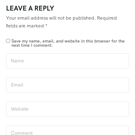
LEAVE A REPLY
Your email address will not be published.
Required
fields are marked
*
Save my name, email, and website in this browser for the
next time I comment.