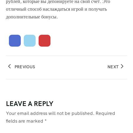
рублей, которые вы депонируете на свой счет. Это
отличный способ наслаждаться игрой и получать
дополнительные бонусы.
PREVIOUS
NEXT
LEAVE A REPLY
Your email address will not be published.
Required
fields are marked
*