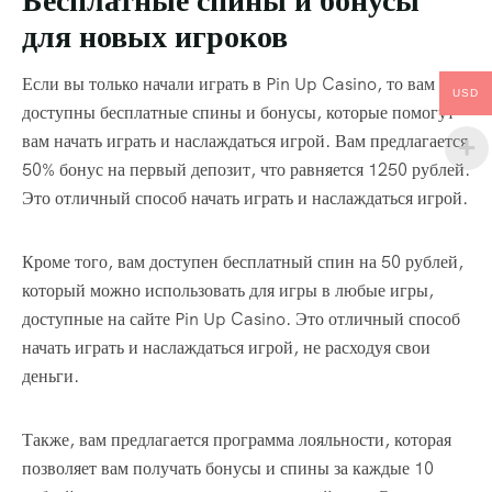
для новых игроков
Если вы только начали играть в Pin Up Casino, то вам
USD
доступны бесплатные спины и бонусы, которые помогут
вам начать играть и наслаждаться игрой. Вам предлагается
50% бонус на первый депозит, что равняется 1250 рублей.
Это отличный способ начать играть и наслаждаться игрой.
Кроме того, вам доступен бесплатный спин на 50 рублей,
который можно использовать для игры в любые игры,
доступные на сайте Pin Up Casino. Это отличный способ
начать играть и наслаждаться игрой, не расходуя свои
деньги.
Также, вам предлагается программа лояльности, которая
позволяет вам получать бонусы и спины за каждые 10