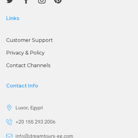
Links
Customer Support
Privacy & Policy
Contact Channels
Contact Info
Luxor, Egypt
+20 155 293 2006
info@dreamtours-eg.com