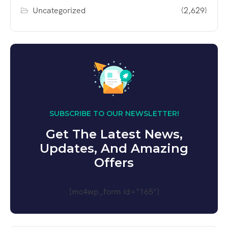
Uncategorized
(2,629)
SUBSCRIBE TO OUR NEWSLETTER!
Get The Latest News,
Updates, And Amazing
Offers
[mc4wp_form id="165"]