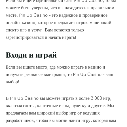
Если вы ищете официальный сайт Pin Up Casino, то вы
можете быть уверены, что вы находитесь в правильном
месте. Pin Up Casino – это надежное и проверенное
онлайн-казино, которое предлагает игрокам широкий
спектр игр и услуг. Вам остается только
зарегистрироваться и начать играть!
Входи и играй
Если вы ищете место, где можно играть в казино и
получать реальные выигрыши, то Pin Up Casino – ваш
выбор!
В Pin Up Casino вы можете играть в более 3 000 игр,
включая слоты, карточные игры, рулетку и другие. Мы
предлагаем вам широкий выбор игр от ведущих
разработчиков, чтобы вы могли найти игру, которая вам