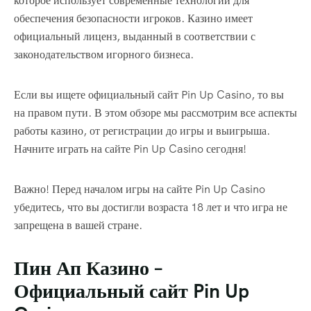
которое использует современные технологии для
обеспечения безопасности игроков. Казино имеет
официальный лиценз, выданный в соответствии с
законодательством игорного бизнеса.
Если вы ищете официальный сайт Pin Up Casino, то вы
на правом пути. В этом обзоре мы рассмотрим все аспекты
работы казино, от регистрации до игры и выигрыша.
Начните играть на сайте Pin Up Casino сегодня!
Важно! Перед началом игры на сайте Pin Up Casino
убедитесь, что вы достигли возраста 18 лет и что игра не
запрещена в вашей стране.
Пин Ап Казино –
Официальный сайт Pin Up