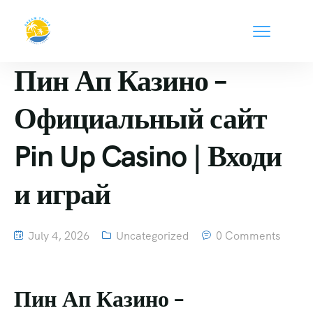
Пин Ап Казино –
Официальный сайт
Pin Up Casino | Входи
и играй
July 4, 2026
Uncategorized
0 Comments
Пин Ап Казино –