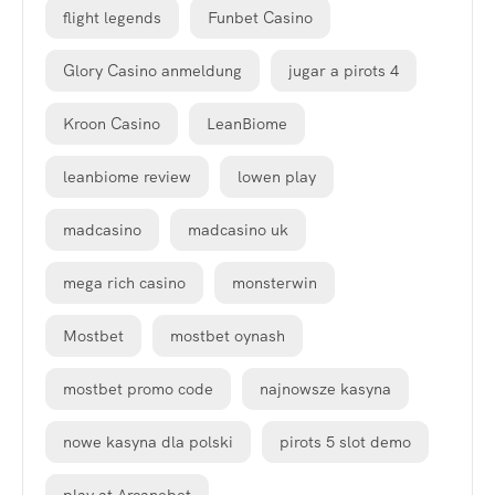
flight legends
Funbet Casino
Glory Casino anmeldung
jugar a pirots 4
Kroon Casino
LeanBiome
leanbiome review
lowen play
madcasino
madcasino uk
mega rich casino
monsterwin
Mostbet
mostbet oynash
mostbet promo code
najnowsze kasyna
nowe kasyna dla polski
pirots 5 slot demo