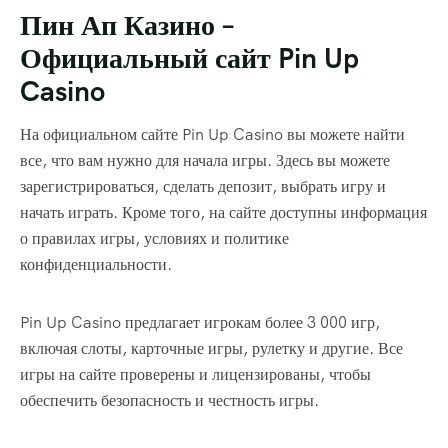
Пин Ап Казино –
Официальный сайт Pin Up
Casino
На официальном сайте Pin Up Casino вы можете найти
все, что вам нужно для начала игры. Здесь вы можете
зарегистрироваться, сделать депозит, выбрать игру и
начать играть. Кроме того, на сайте доступны информация
о правилах игры, условиях и политике
конфиденциальности.
Pin Up Casino предлагает игрокам более 3 000 игр,
включая слоты, карточные игры, рулетку и другие. Все
игры на сайте проверены и лицензированы, чтобы
обеспечить безопасность и честность игры.