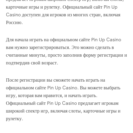
карточные игры и рулетку. Официальный сайт Pin Up
Casino доступен для игроков из многих стран, включая
Россию.
Для начала играть на официальном сайте Pin Up Casino
вам нужно зарегистрироваться. Это можно сделать в
считанные минуты, просто заполнив форму регистрации и
подтвердив свой возраст.
После регистрации вы сможете начать играть на
официальном сайте Pin Up Casino. Вы можете выбрать
игру, которая вам нравится, и начать играть.
Официальный сайт Pin Up Casino предлагает игрокам
широкий спектр игр, включая слоты, карточные игры и
рулетку.