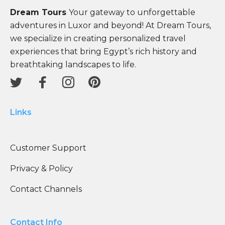
Dream Tours
Your gateway to unforgettable
adventures in Luxor and beyond! At Dream Tours,
we specialize in creating personalized travel
experiences that bring Egypt’s rich history and
breathtaking landscapes to life.
Links
Customer Support
Privacy & Policy
Contact Channels
Contact Info