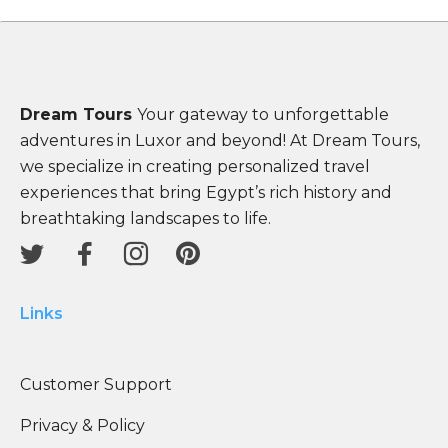
Dream Tours
Your gateway to unforgettable
adventures in Luxor and beyond! At Dream Tours,
we specialize in creating personalized travel
experiences that bring Egypt’s rich history and
breathtaking landscapes to life.
Links
Customer Support
Privacy & Policy