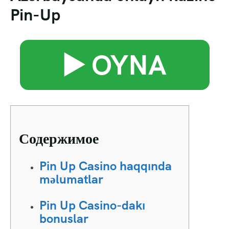
Pin-Up
▶️ OYNA
Содержимое
Pin Up Casino haqqında
məlumatlar
Pin Up Casino-dakı
bonuslar