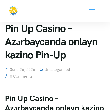
Pin Up Casino –
Azərbaycanda onlayn
kazino Pin-Up
June 26, 2026
Uncategorized
0 Comments
Pin Up Casino –
Azərbaycanda onlayn kazino