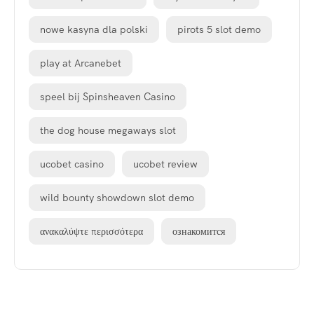
nowe kasyna dla polski
pirots 5 slot demo
play at Arcanebet
speel bij Spinsheaven Casino
the dog house megaways slot
ucobet casino
ucobet review
wild bounty showdown slot demo
ανακαλύψτε περισσότερα
ознакомится