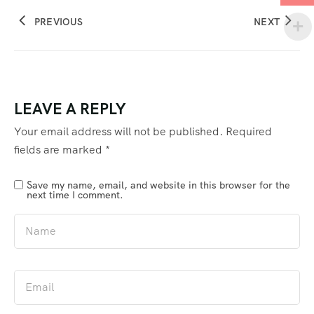
PREVIOUS
NEXT
LEAVE A REPLY
Your email address will not be published.
Required
fields are marked
*
Save my name, email, and website in this browser for the
next time I comment.