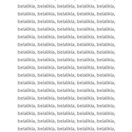
beləliklə, beləliklə, beləliklə, beləliklə, beləliklə,
beləliklə, beləliklə, beləliklə, beləliklə, beləliklə,
beləliklə, beləliklə, beləliklə, beləliklə, beləliklə,
beləliklə, beləliklə, beləliklə, beləliklə, beləliklə,
beləliklə, beləliklə, beləliklə, beləliklə, beləliklə,
beləliklə, beləliklə, beləliklə, beləliklə, beləliklə,
beləliklə, beləliklə, beləliklə, beləliklə, beləliklə,
beləliklə, beləliklə, beləliklə, beləliklə, beləliklə,
beləliklə, beləliklə, beləliklə, beləliklə, beləliklə,
beləliklə, beləliklə, beləliklə, beləliklə, beləliklə,
beləliklə, beləliklə, beləliklə, beləliklə, beləliklə,
beləliklə, beləliklə, beləliklə, beləliklə, beləliklə,
beləliklə, beləliklə, beləliklə, beləliklə, beləliklə,
beləliklə, beləliklə, beləliklə, beləliklə, beləliklə,
beləliklə, beləliklə, beləliklə, beləliklə, beləliklə,
beləliklə, beləliklə, beləliklə, beləliklə, beləliklə,
beləliklə, beləliklə, beləliklə, beləliklə, beləliklə,