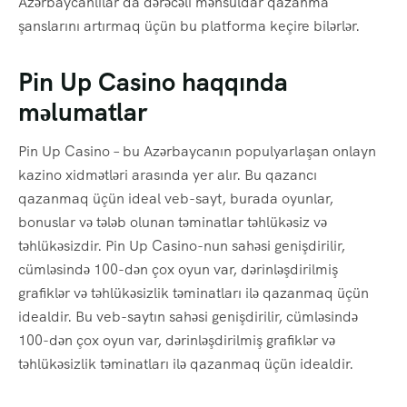
Azərbaycanlılar da dərəcəli məhsuldar qazanma
şanslarını artırmaq üçün bu platforma keçire bilərlər.
Pin Up Casino haqqında
məlumatlar
Pin Up Casino – bu Azərbaycanın populyarlaşan onlayn
kazino xidmətləri arasında yer alır. Bu qazancı
qazanmaq üçün ideal veb-sayt, burada oyunlar,
bonuslar və tələb olunan təminatlar təhlükəsiz və
təhlükəsizdir. Pin Up Casino-nun sahəsi genişdirilir,
cümləsində 100-dən çox oyun var, dərinləşdirilmiş
grafiklər və təhlükəsizlik təminatları ilə qazanmaq üçün
idealdir. Bu veb-saytın sahəsi genişdirilir, cümləsində
100-dən çox oyun var, dərinləşdirilmiş grafiklər və
təhlükəsizlik təminatları ilə qazanmaq üçün idealdir.