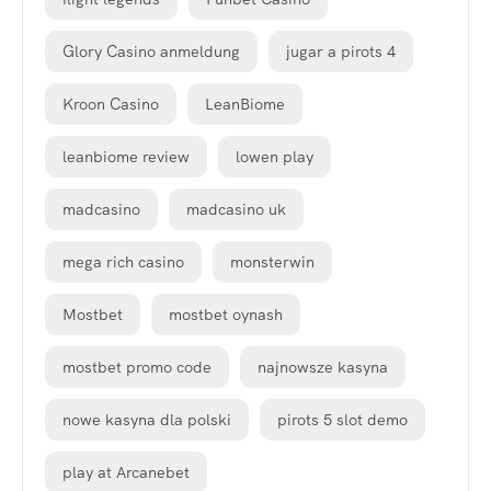
Glory Casino anmeldung
jugar a pirots 4
Kroon Casino
LeanBiome
leanbiome review
lowen play
madcasino
madcasino uk
mega rich casino
monsterwin
Mostbet
mostbet oynash
mostbet promo code
najnowsze kasyna
nowe kasyna dla polski
pirots 5 slot demo
play at Arcanebet