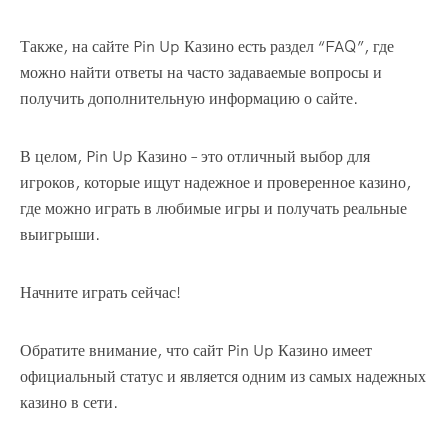
Также, на сайте Pin Up Казино есть раздел “FAQ”, где
можно найти ответы на часто задаваемые вопросы и
получить дополнительную информацию о сайте.
В целом, Pin Up Казино – это отличный выбор для
игроков, которые ищут надежное и проверенное казино,
где можно играть в любимые игры и получать реальные
выигрыши.
Начните играть сейчас!
Обратите внимание, что сайт Pin Up Казино имеет
официальный статус и является одним из самых надежных
казино в сети.