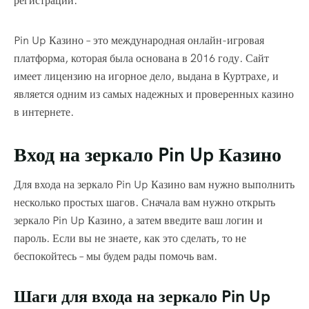
регистрации.
Pin Up Казино – это международная онлайн-игровая
платформа, которая была основана в 2016 году. Сайт
имеет лицензию на игорное дело, выдана в Куртрахе, и
является одним из самых надежных и проверенных казино
в интернете.
Вход на зеркало Pin Up Казино
Для входа на зеркало Pin Up Казино вам нужно выполнить
несколько простых шагов. Сначала вам нужно открыть
зеркало Pin Up Казино, а затем введите ваш логин и
пароль. Если вы не знаете, как это сделать, то не
беспокойтесь – мы будем рады помочь вам.
Шаги для входа на зеркало Pin Up