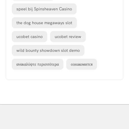
speel bij Spinsheaven Casino
the dog house megaways slot
ucobet casino
ucobet review
wild bounty showdown slot demo
ανακαλύψτε περισσότερα
ознакомится