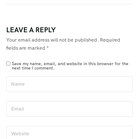
LEAVE A REPLY
Your email address will not be published.
Required
fields are marked
*
Save my name, email, and website in this browser for the
next time I comment.