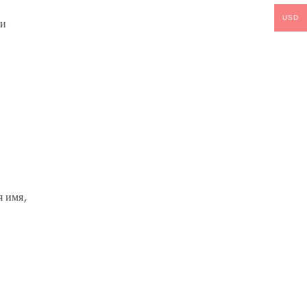
USD
 и
я имя,