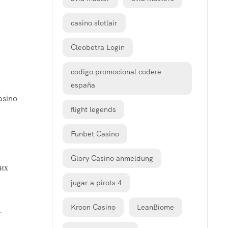
casino slotlair
Cleobetra Login
codigo promocional codere
españa
asino
flight legends
ы
Funbet Casino
Glory Casino anmeldung
гих
jugar a pirots 4
Kroon Casino
LeanBiome
.