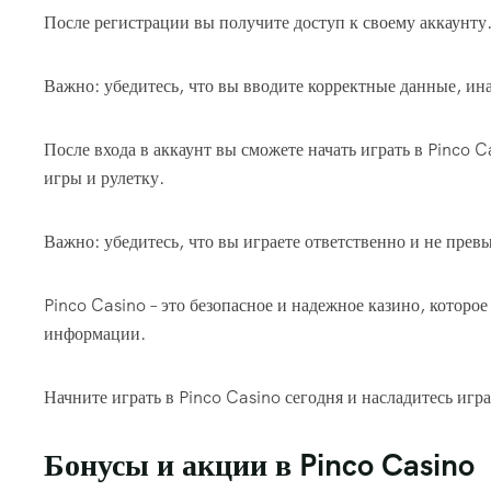
После регистрации вы получите доступ к своему аккаунту.
Важно: убедитесь, что вы вводите корректные данные, ина
После входа в аккаунт вы сможете начать играть в Pinco 
игры и рулетку.
Важно: убедитесь, что вы играете ответственно и не прев
Pinco Casino – это безопасное и надежное казино, которо
информации.
Начните играть в Pinco Casino сегодня и насладитесь игр
Бонусы и акции в Pinco Casino