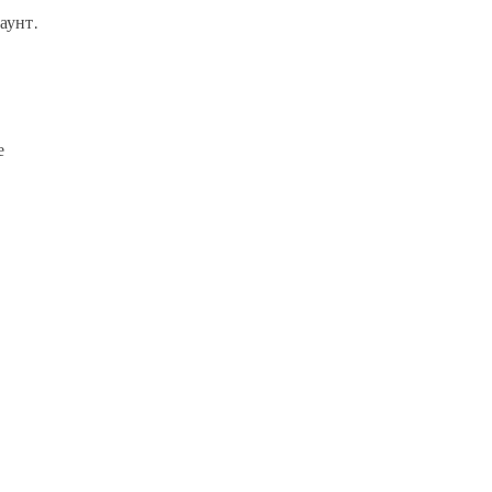
аунт.
е