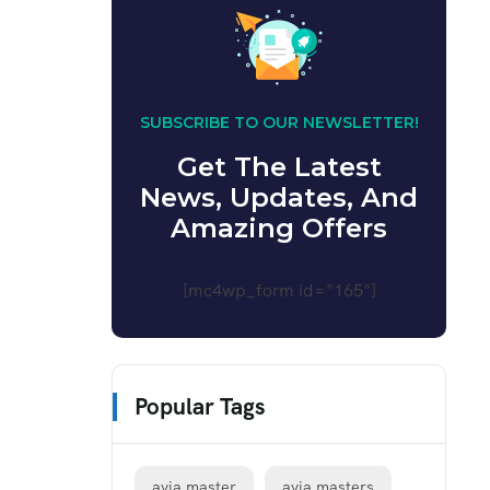
SUBSCRIBE TO OUR NEWSLETTER!
Get The Latest
News, Updates, And
Amazing Offers
[mc4wp_form id="165"]
Popular Tags
avia master
avia masters