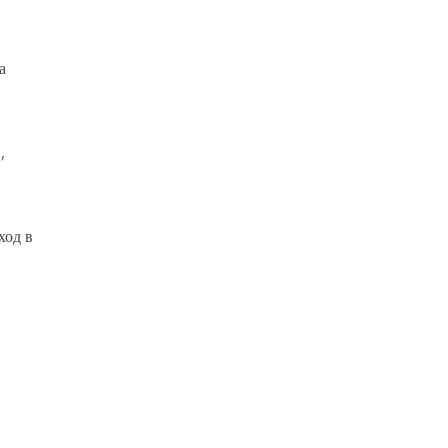
а
,
ход в