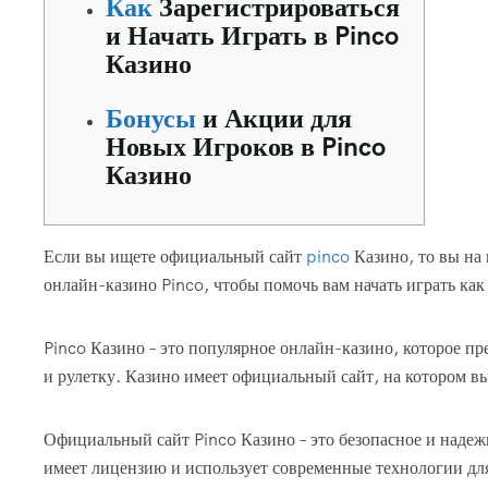
Как
Зарегистрироваться
и Начать Играть в Pinco
Казино
Бонусы
и Акции для
Новых Игроков в Pinco
Казино
Если вы ищете официальный сайт
pinco
Казино, то вы на 
онлайн-казино Pinco, чтобы помочь вам начать играть как
Pinco Казино – это популярное онлайн-казино, которое п
и рулетку. Казино имеет официальный сайт, на котором вы
Официальный сайт Pinco Казино – это безопасное и надежн
имеет лицензию и использует современные технологии для