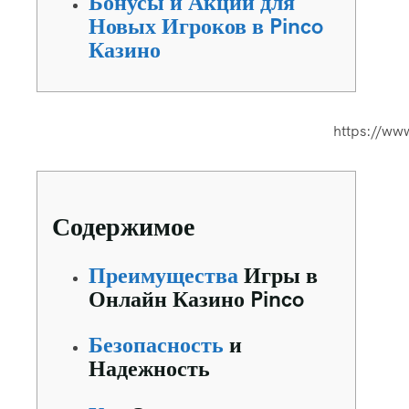
Бонусы и Акции для
Новых Игроков в Pinco
Казино
https://ww
Содержимое
Преимущества
Игры в
Онлайн Казино Pinco
Безопасность
и
Надежность