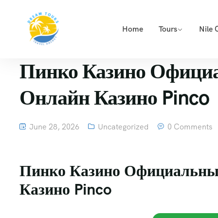
Home
Tours
Nile 
Пинко Казино Официа
Онлайн Казино Pinco
June 28, 2026
Uncategorized
0 Comments
Пинко Казино Официальный
Казино Pinco