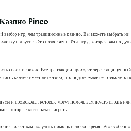
Казино Pinco
ий выбор игр, чем традиционные казино. Вы можете выбрать из
улетку и другие. Это позволяет найти игру, которая вам по душ
ость своих игроков. Все транзакции проходят через защищенный
е того, казино имеет лицензию, что подтверждает его законность
онусы и промокоды, которые могут помочь вам начать играть или
ов, которые хотят начать играть.
то позволяет вам получить помощь в любое время. Это особенно