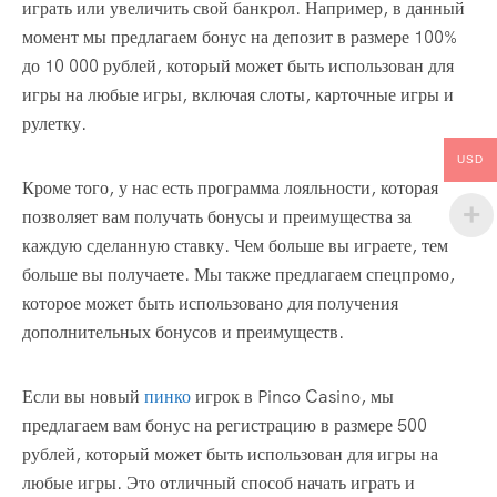
играть или увеличить свой банкрол. Например, в данный
момент мы предлагаем бонус на депозит в размере 100%
до 10 000 рублей, который может быть использован для
игры на любые игры, включая слоты, карточные игры и
рулетку.
USD
Кроме того, у нас есть программа лояльности, которая
позволяет вам получать бонусы и преимущества за
каждую сделанную ставку. Чем больше вы играете, тем
больше вы получаете. Мы также предлагаем спецпромо,
которое может быть использовано для получения
дополнительных бонусов и преимуществ.
Если вы новый
пинко
игрок в Pinco Casino, мы
предлагаем вам бонус на регистрацию в размере 500
рублей, который может быть использован для игры на
любые игры. Это отличный способ начать играть и