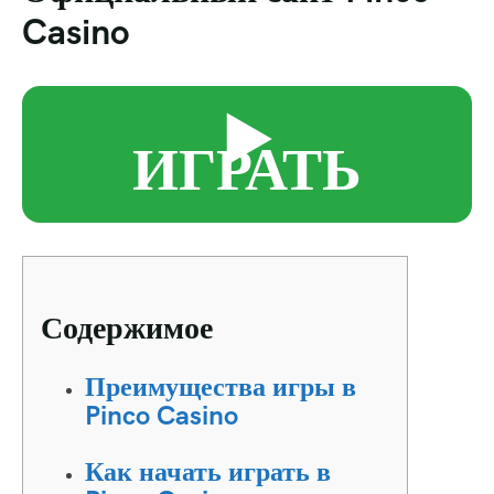
Casino
▶️
ИГРАТЬ
Содержимое
Преимущества игры в
Pinco Casino
Как начать играть в