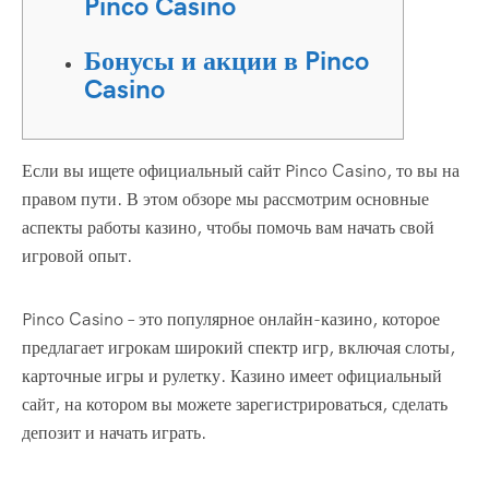
Pinco Casino
Бонусы и акции в Pinco
Casino
Если вы ищете официальный сайт Pinco Casino, то вы на
правом пути. В этом обзоре мы рассмотрим основные
аспекты работы казино, чтобы помочь вам начать свой
игровой опыт.
Pinco Casino – это популярное онлайн-казино, которое
предлагает игрокам широкий спектр игр, включая слоты,
карточные игры и рулетку. Казино имеет официальный
сайт, на котором вы можете зарегистрироваться, сделать
депозит и начать играть.