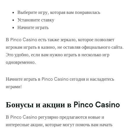
Выберите игру, которая вам понравилась
Установите ставку
Начните играть
В Pinco Casino есть также зеркало, которое позволяет
игрокам играть в казино, не оставляя официального сайта.
Это удобно, если вам нужно играть в несколько игр
одновременно.
Начните играть в Pinco Casino сегодня и насладитесь
играми!
Бонусы и акции в Pinco Casino
В Pinco Casino регулярно предлагаются новые и
интересные акции, которые могут помочь вам начать