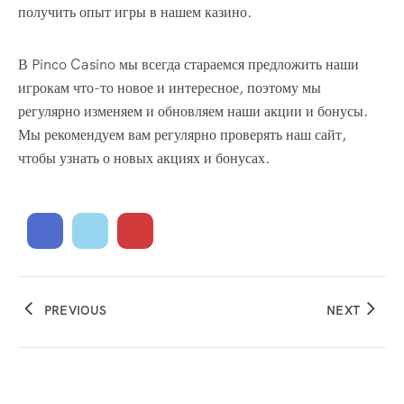
получить опыт игры в нашем казино.
В Pinco Casino мы всегда стараемся предложить наши
игрокам что-то новое и интересное, поэтому мы
регулярно изменяем и обновляем наши акции и бонусы.
Мы рекомендуем вам регулярно проверять наш сайт,
чтобы узнать о новых акциях и бонусах.
PREVIOUS
NEXT