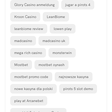
Glory Casino anmeldung
jugar a pirots 4
Kroon Casino
LeanBiome
leanbiome review
lowen play
madcasino
madcasino uk
mega rich casino
monsterwin
Mostbet
mostbet oynash
mostbet promo code
najnowsze kasyna
nowe kasyna dla polski
pirots 5 slot demo
play at Arcanebet