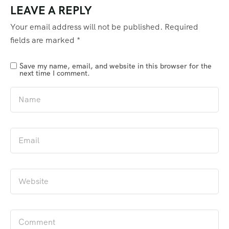
LEAVE A REPLY
Your email address will not be published.
Required
fields are marked
*
Save my name, email, and website in this browser for the
next time I comment.