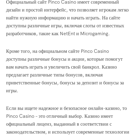
Официальный сайт Pinco Casino имеет современный
дизайн и простой интерфейс, что позволяет игрокам легко
найти нужную информацию и начать играть. На сайте
доступны различные игры, включая слоты от известных
разработчиков, такие как NetEnt и Microgaming.
Кроме того, на официальном сайте Pinco Casino
доступны различные бонусы и акции, которые помогут
вам начать играть и увеличить свой банкрол. Казино
предлагает различные типы бонусов, включая
приветственные бонусы, бонусы за депозит и бонусы за
игры.
Если вы ищете надежное и безопасное онлайн-казино, то
Pinco Casino – это отличный выбор. Казино имеет
официальный лиценз, выданный в соответствии с
законодательством, и использует современные технологии