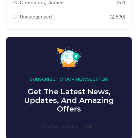
Computers, Games
(57)
Uncategorized
(2,590)
SUBSCRIBE TO OUR NEWSLETTER!
Get The Latest News,
Updates, And Amazing
Offers
[mc4wp_form id="165"]