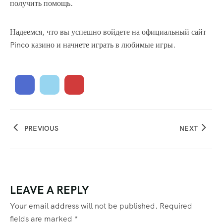
получить помощь.
Надеемся, что вы успешно войдете на официальный сайт
Pinco казино и начнете играть в любимые игры.
PREVIOUS
NEXT
LEAVE A REPLY
Your email address will not be published.
Required
fields are marked
*