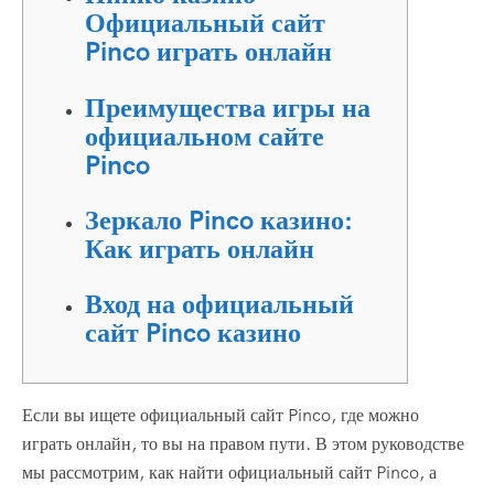
Официальный сайт
Pinco играть онлайн
Преимущества игры на
официальном сайте
Pinco
Зеркало Pinco казино:
Как играть онлайн
Вход на официальный
сайт Pinco казино
Если вы ищете официальный сайт Pinco, где можно
играть онлайн, то вы на правом пути. В этом руководстве
мы рассмотрим, как найти официальный сайт Pinco, а