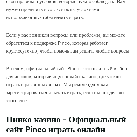
свои правила и условия, которые нужно соблюдать. Вам
нужно прочитать и согласиться с условиями
использования, чтобы начать играть.
Если у вас возникли вопросы или проблемы, вы можете
обратиться к поддержке Pinco, которая работает
круглосуточно, чтобы помочь вам решить любые вопросы.
В целом, официальный сайт Pinco – это отличный выбор
для игроков, которые ищут онлайн-казино, где можно
играть в различных играх. Мы рекомендуем вам
зарегистрироваться и начать играть, если вы не сделали
этого еще.
Пинко казино – Официальный
сайт Pinco играть онлайн