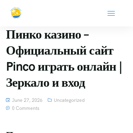
Пинко казино –
Официальный сайт
Pinco играть онлайн |
Зеркало и вход
June 27, 2026
Uncategorized
0 Comments