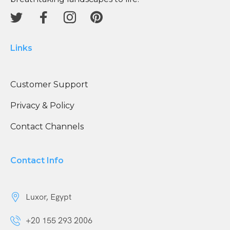
Links
Customer Support
Privacy & Policy
Contact Channels
Contact Info
Luxor, Egypt
+20 155 293 2006