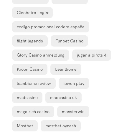
Cleobetra Login
codigo promocional codere españa
flight legends
Funbet Casino
Glory Casino anmeldung
jugar a pirots 4
Kroon Casino
LeanBiome
leanbiome review
lowen play
madcasino
madcasino uk
mega rich casino
monsterwin
Mostbet
mostbet oynash