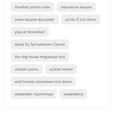
mostbet promo code
najnowsze kasyna
nowe kasyna dla polski
pirots 5 slot demo
play at Arcanebet
speel bij Spinsheaven Casino
the dog house megaways slot
ucobet casino
ucobet review
wild bounty showdown slot demo
ανακαλύψτε περισσότερα
ознакомится