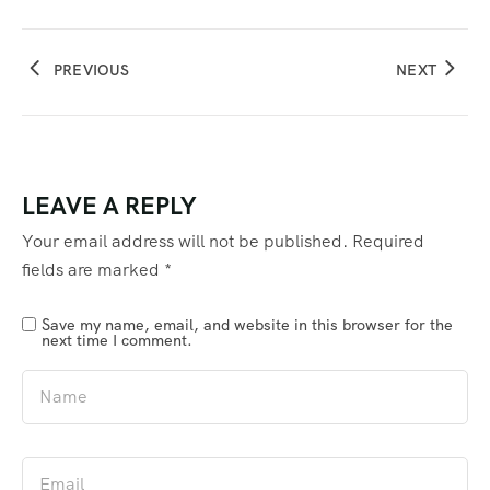
PREVIOUS
NEXT
LEAVE A REPLY
Your email address will not be published.
Required
fields are marked
*
Save my name, email, and website in this browser for the
next time I comment.