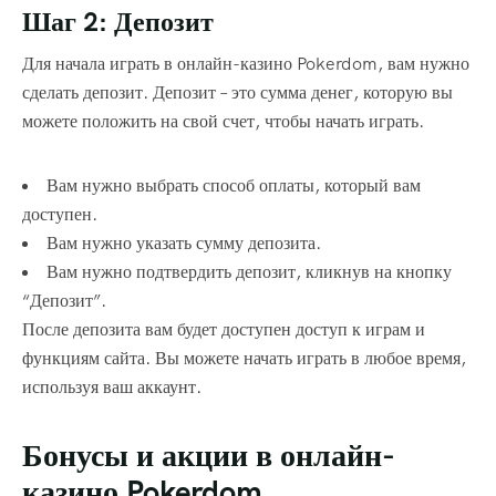
Шаг 2: Депозит
Для начала играть в онлайн-казино Pokerdom, вам нужно
сделать депозит. Депозит – это сумма денег, которую вы
можете положить на свой счет, чтобы начать играть.
Вам нужно выбрать способ оплаты, который вам
доступен.
Вам нужно указать сумму депозита.
Вам нужно подтвердить депозит, кликнув на кнопку
“Депозит”.
После депозита вам будет доступен доступ к играм и
функциям сайта. Вы можете начать играть в любое время,
используя ваш аккаунт.
Бонусы и акции в онлайн-
казино Pokerdom