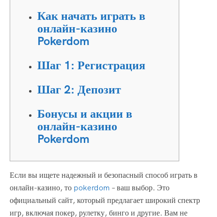
Как начать играть в
онлайн-казино
Pokerdom
Шаг 1: Регистрация
Шаг 2: Депозит
Бонусы и акции в
онлайн-казино
Pokerdom
Если вы ищете надежный и безопасный способ играть в
онлайн-казино, то
pokerdom
– ваш выбор. Это
официальный сайт, который предлагает широкий спектр
игр, включая покер, рулетку, бинго и другие. Вам не