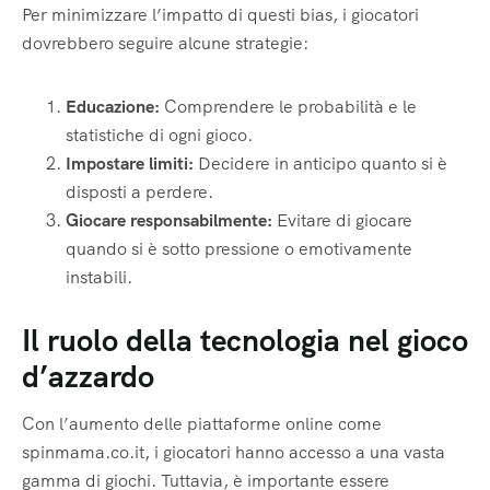
Per minimizzare l’impatto di questi bias, i giocatori
dovrebbero seguire alcune strategie:
Educazione:
Comprendere le probabilità e le
statistiche di ogni gioco.
Impostare limiti:
Decidere in anticipo quanto si è
disposti a perdere.
Giocare responsabilmente:
Evitare di giocare
quando si è sotto pressione o emotivamente
instabili.
Il ruolo della tecnologia nel gioco
d’azzardo
Con l’aumento delle piattaforme online come
spinmama.co.it, i giocatori hanno accesso a una vasta
gamma di giochi. Tuttavia, è importante essere