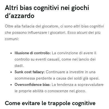
Altri bias cognitivi nei giochi
d’azzardo
Oltre alla fallacia del giocatore, ci sono altri bias cognitivi
che possono influenzare i giocatori. Ecco alcuni dei più
comuni:
Illusione di controllo:
La convinzione di avere il
controllo su eventi casuali, come nel lancio dei
dadi.
Sunk cost fallacy:
Continuare a investire in una
scommessa perdente a causa dei soldi già spesi.
Overconfidence bias:
La tendenza a sopravvalutare
le proprie abilità o conoscenze nel gioco.
Come evitare le trappole cognitive