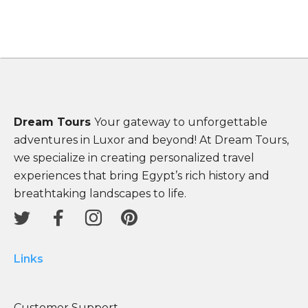
Dream Tours
Your gateway to unforgettable
adventures in Luxor and beyond! At Dream Tours,
we specialize in creating personalized travel
experiences that bring Egypt’s rich history and
breathtaking landscapes to life.
Links
Customer Support