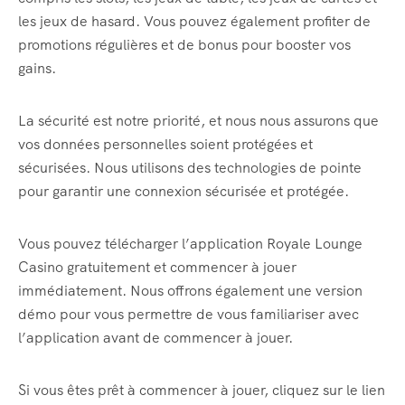
les jeux de hasard. Vous pouvez également profiter de
promotions régulières et de bonus pour booster vos
gains.
La sécurité est notre priorité, et nous nous assurons que
vos données personnelles soient protégées et
sécurisées. Nous utilisons des technologies de pointe
pour garantir une connexion sécurisée et protégée.
Vous pouvez télécharger l’application Royale Lounge
Casino gratuitement et commencer à jouer
immédiatement. Nous offrons également une version
démo pour vous permettre de vous familiariser avec
l’application avant de commencer à jouer.
Si vous êtes prêt à commencer à jouer, cliquez sur le lien