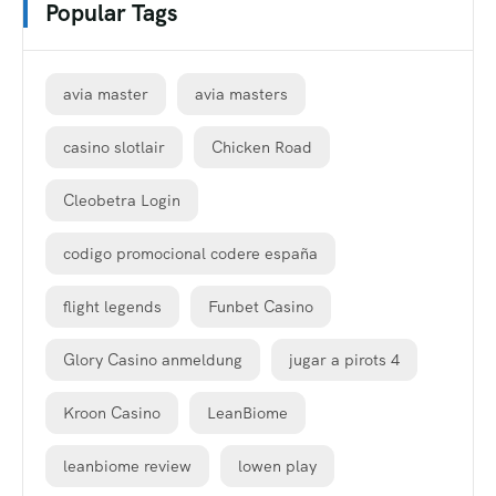
Popular Tags
avia master
avia masters
casino slotlair
Chicken Road
Cleobetra Login
codigo promocional codere españa
flight legends
Funbet Casino
Glory Casino anmeldung
jugar a pirots 4
Kroon Casino
LeanBiome
leanbiome review
lowen play