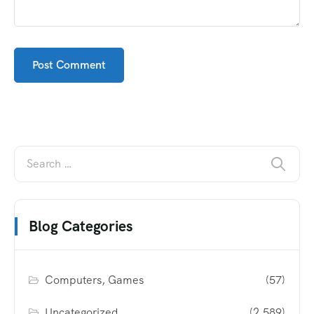
Blog Categories
Computers, Games
(57)
Uncategorized
(2,589)