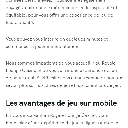
données personnelles. Nous sommes également
engagés à offrir une expérience de jeu transparente et
équitable, pour vous offrir une expérience de jeu de
haute qualité.
Vous pouvez vous inscrire en quelques minutes et
commencer à jouer immédiatement
Nous sommes impatients de vous accueillir au Royale
Lounge Casino et de vous offrir une expérience de jeu
de haute qualité. N’hésitez pas à nous contacter pour en
savoir plus sur nos offres de jeu et nos conditions de jeu.
Les avantages de jeu sur mobile
En vous inscrivant au Royale Lounge Casino, vous
bénéficiez d’une expérience de jeu en ligne sur mobile