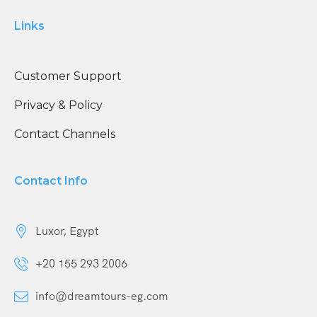
Links
Customer Support
Privacy & Policy
Contact Channels
Contact Info
Luxor, Egypt
+20 155 293 2006
info@dreamtours-eg.com