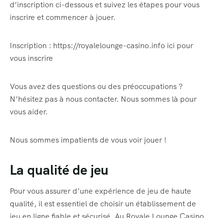
d’inscription ci-dessous et suivez les étapes pour vous
inscrire et commencer à jouer.
Inscription : https://royalelounge-casino.info ici pour
vous inscrire
Vous avez des questions ou des préoccupations ?
N’hésitez pas à nous contacter. Nous sommes là pour
vous aider.
Nous sommes impatients de vous voir jouer !
La qualité de jeu
Pour vous assurer d’une expérience de jeu de haute
qualité, il est essentiel de choisir un établissement de
jeu en ligne fiable et sécurisé. Au Royale Lounge Casino,