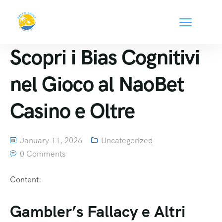
Scopri i Bias Cognitivi
nel Gioco al NaoBet
Casino e Oltre
January 11, 2026
Uncategorized
0 Comments
Content:
Gambler’s Fallacy e Altri