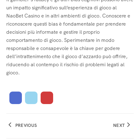
un impatto significativo sull’esperienza di gioco al
NaoBet Casino e in altri ambienti di gioco. Conoscere e
riconoscere questi bias è fondamentale per prendere
decisioni più informate e gestire il proprio
comportamento di gioco. Sperimentare in modo
responsabile e consapevole è la chiave per godere
dell’intrattenimento che il gioco d’azzardo può offrire,
riducendo al contempo il rischio di problemi legati al
gioco.
PREVIOUS
NEXT