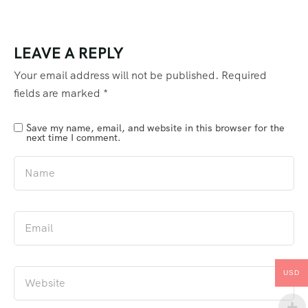
LEAVE A REPLY
Your email address will not be published.
Required
fields are marked
*
Save my name, email, and website in this browser for the
next time I comment.
USD