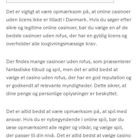
Det er vigtigt at være opmærksom på, at online casinoer
uden licens ikke er tilladt i Danmark. Hvis du søger efter
sikre og legitime online casinoer, bør du vælge en af de
bedste casinoer uden rofus, der har en gyldig licens og
overholder alle lovgivningsmæssige krav.
Der findes mange casinoer uden rofus, som præsenterer
fantastiske tilbud og spil, men det er altid bedst at
vælge et casino uden rofus, der har en god reputation og
er godkendt af relevante myndigheder. Dette sikrer, at
dine penge og personlige oplysninger er beskyttet.
Det er altid bedst at være opmærksom på, at spil med
ansvar. Hvis du er nybegyndende i online spil, bør du
læse opmærksomt alle regler og vilkår, og vælge spil,
der passer til din nivå. Det er altid bedst at vælge casino