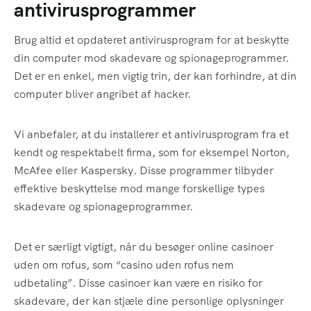
antivirusprogrammer
Brug altid et opdateret antivirusprogram for at beskytte
din computer mod skadevare og spionageprogrammer.
Det er en enkel, men vigtig trin, der kan forhindre, at din
computer bliver angribet af hacker.
Vi anbefaler, at du installerer et antivirusprogram fra et
kendt og respektabelt firma, som for eksempel Norton,
McAfee eller Kaspersky. Disse programmer tilbyder
effektive beskyttelse mod mange forskellige types
skadevare og spionageprogrammer.
Det er særligt vigtigt, når du besøger online casinoer
uden om rofus, som “casino uden rofus nem
udbetaling”. Disse casinoer kan være en risiko for
skadevare, der kan stjæle dine personlige oplysninger