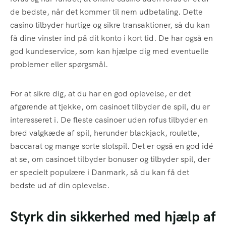
de bedste, når det kommer til nem udbetaling. Dette
casino tilbyder hurtige og sikre transaktioner, så du kan
få dine vinster ind på dit konto i kort tid. De har også en
god kundeservice, som kan hjælpe dig med eventuelle
problemer eller spørgsmål.
For at sikre dig, at du har en god oplevelse, er det
afgørende at tjekke, om casinoet tilbyder de spil, du er
interesseret i. De fleste casinoer uden rofus tilbyder en
bred valgkæde af spil, herunder blackjack, roulette,
baccarat og mange sorte slotspil. Det er også en god idé
at se, om casinoet tilbyder bonuser og tilbyder spil, der
er specielt populære i Danmark, så du kan få det
bedste ud af din oplevelse.
Styrk din sikkerhed med hjælp af