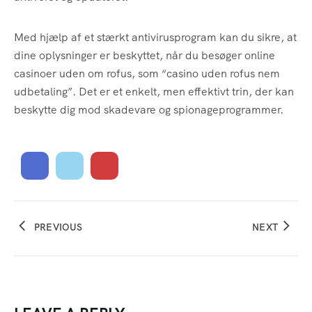
Med hjælp af et stærkt antivirusprogram kan du sikre, at
dine oplysninger er beskyttet, når du besøger online
casinoer uden om rofus, som “casino uden rofus nem
udbetaling”. Det er et enkelt, men effektivt trin, der kan
beskytte dig mod skadevare og spionageprogrammer.
PREVIOUS
NEXT