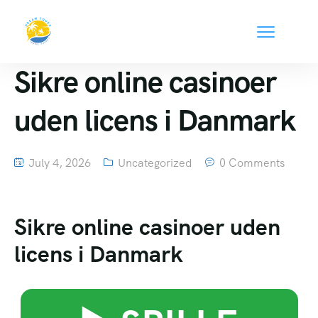
Sikre online casinoer
uden licens i Danmark
July 4, 2026
Uncategorized
0 Comments
Sikre online casinoer uden
licens i Danmark