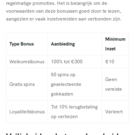
regelmatige promoties. Het is belangrijk om de
voorwaarden van deze bonussen goed door te lezen,
aangezien er vaak inzetvereisten aan verbonden zijn.
Minimum
Type Bonus
Aanbieding
Inzet
Welkomstbonus
100% tot €300
€10
50 spins op
Geen
Gratis spins
geselecteerde
vereiste
gokkasten
Tot 10% terugbetaling
Loyaliteitsbonus
Varieert
op verliezen