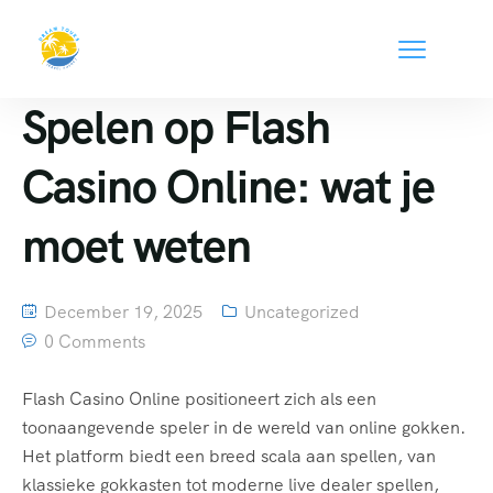
Spelen op Flash
Casino Online: wat je
moet weten
December 19, 2025
Uncategorized
0 Comments
Flash Casino Online positioneert zich als een
toonaangevende speler in de wereld van online gokken.
Het platform biedt een breed scala aan spellen, van
klassieke gokkasten tot moderne live dealer spellen,