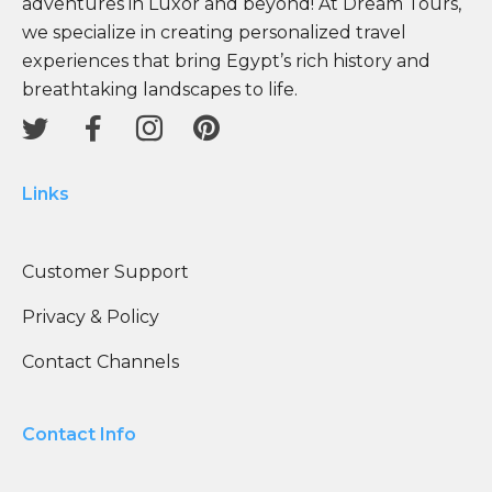
adventures in Luxor and beyond! At Dream Tours,
we specialize in creating personalized travel
experiences that bring Egypt’s rich history and
breathtaking landscapes to life.
Links
Customer Support
Privacy & Policy
Contact Channels
Contact Info