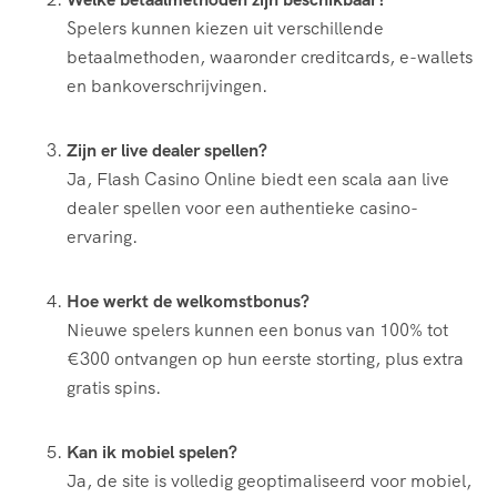
Spelers kunnen kiezen uit verschillende
betaalmethoden, waaronder creditcards, e-wallets
en bankoverschrijvingen.
Zijn er live dealer spellen?
Ja, Flash Casino Online biedt een scala aan live
dealer spellen voor een authentieke casino-
ervaring.
Hoe werkt de welkomstbonus?
Nieuwe spelers kunnen een bonus van 100% tot
€300 ontvangen op hun eerste storting, plus extra
gratis spins.
Kan ik mobiel spelen?
Ja, de site is volledig geoptimaliseerd voor mobiel,