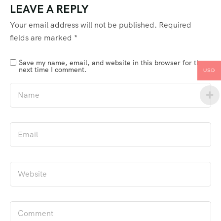
LEAVE A REPLY
Your email address will not be published.
Required
fields are marked
*
Save my name, email, and website in this browser for the
next time I comment.
USD