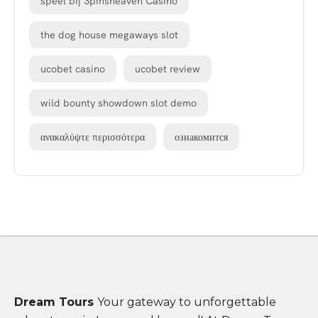
speel bij Spinsheaven Casino
the dog house megaways slot
ucobet casino
ucobet review
wild bounty showdown slot demo
ανακαλύψτε περισσότερα
ознакомится
Dream Tours
Your gateway to unforgettable