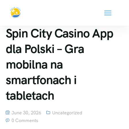
Spin City Casino App
dla Polski – Gra
mobilna na
smartfonach i
tabletach
June 30, 2026
Uncategorized
0 Comments