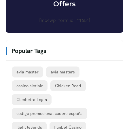
Offers
[mc4wp_form id="165"]
Popular Tags
avia master
avia masters
casino slotlair
Chicken Road
Cleobetra Login
codigo promocional codere españa
flight legends
Funbet Casino