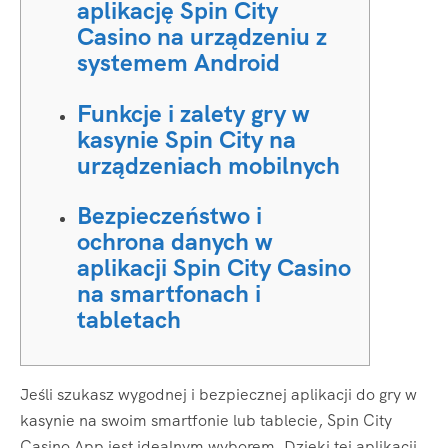
aplikację Spin City
Casino na urządzeniu z
systemem Android
Funkcje i zalety gry w
kasynie Spin City na
urządzeniach mobilnych
Bezpieczeństwo i
ochrona danych w
aplikacji Spin City Casino
na smartfonach i
tabletach
Jeśli szukasz wygodnej i bezpiecznej aplikacji do gry w
kasynie na swoim smartfonie lub tablecie, Spin City
Casino App jest idealnym wyborem. Dzięki tej aplikacji