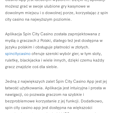
możesz grać w swoje ulubione gry kasynowe w
dowolnym miejscu i o dowolnej porze, korzystając z spin
city casino na najwyższym poziomie.
Aplikacja Spin City Casino została zaprojektowana z
myślą o graczach z Polski, dlatego też jest dostępna w
języku polskim i obsługuje płatności w złotych.
spincitycasino
oferuje szeroki wybór gier, w tym sloty,
ruletkę, blackjacka i wiele innych, dzięki czemu każdy
gracz znajdzie coś dla siebie.
Jedną z największych zalet Spin City Casino App jest jej
łatwość użytkowania. Aplikacja jest intuicyjna i prosta w
nawigacji, co pozwala graczom na szybkie i
bezproblemowe korzystanie z jej funkcji. Dodatkowo,
spin city casino app jest dostępna na większości