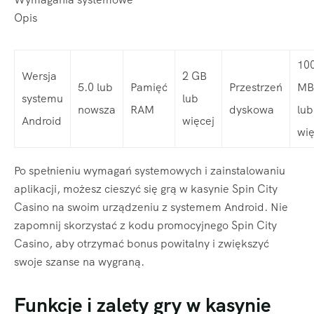
Opis
10
Wersja
2 GB
5.0 lub
Pamięć
Przestrzeń
MB
systemu
lub
nowsza
RAM
dyskowa
lub
Android
więcej
wię
Po spełnieniu wymagań systemowych i zainstalowaniu
aplikacji, możesz cieszyć się grą w kasynie Spin City
Casino na swoim urządzeniu z systemem Android. Nie
zapomnij skorzystać z kodu promocyjnego Spin City
Casino, aby otrzymać bonus powitalny i zwiększyć
swoje szanse na wygraną.
Funkcje i zalety gry w kasynie