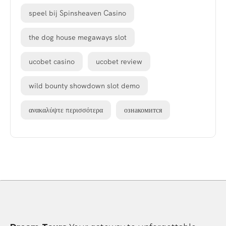
speel bij Spinsheaven Casino
the dog house megaways slot
ucobet casino
ucobet review
wild bounty showdown slot demo
ανακαλύψτε περισσότερα
ознакомится