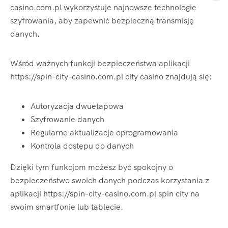
casino.com.pl wykorzystuje najnowsze technologie
szyfrowania, aby zapewnić bezpieczną transmisję
danych.
Wśród ważnych funkcji bezpieczeństwa aplikacji
https://spin-city-casino.com.pl city casino znajdują się:
Autoryzacja dwuetapowa
Szyfrowanie danych
Regularne aktualizacje oprogramowania
Kontrola dostępu do danych
Dzięki tym funkcjom możesz być spokojny o
bezpieczeństwo swoich danych podczas korzystania z
aplikacji https://spin-city-casino.com.pl spin city na
swoim smartfonie lub tablecie.