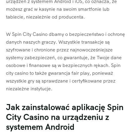
urządzeń z systemem Android i iOS, co oznacza, że
możesz grać w kasynie na swoim smartfonie lub
tablecie, niezależnie od producenta.
W Spin City Casino dbamy o bezpieczeństwo i ochronę
danych naszych graczy. Wszystkie transakcje są
szyfrowane i chronione przez najnowocześniejsze
systemy zabezpieczeń, co gwarantuje, że Twoje dane
osobowe i finansowe są w bezpiecznych rękach. Spin
city casino to także gwarancja fair play, ponieważ
wszystkie gry są sprawdzane i certyfikowane przez
niezależne instytucje.
Jak zainstalować aplikację Spin
City Casino na urządzeniu z
systemem Android