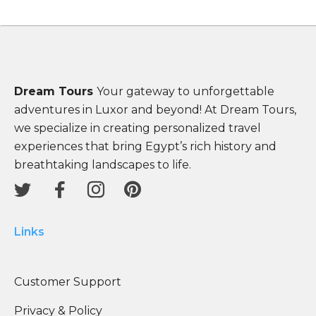
Dream Tours
Your gateway to unforgettable
adventures in Luxor and beyond! At Dream Tours,
we specialize in creating personalized travel
experiences that bring Egypt’s rich history and
breathtaking landscapes to life.
Links
Customer Support
Privacy & Policy