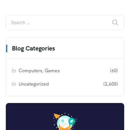
Blog Categories
Computers, Games
(60)
Uncategorized
(2,605)