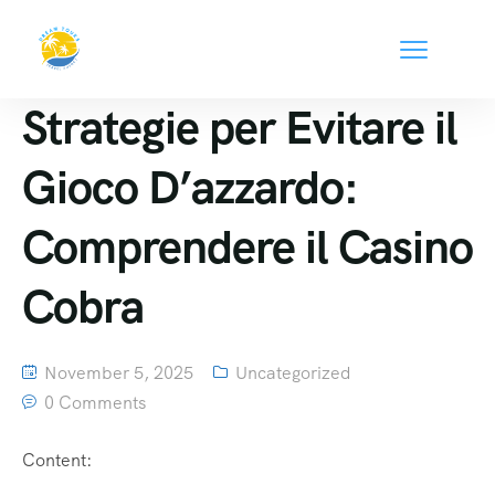
Strategie per Evitare il
Gioco D’azzardo:
Comprendere il Casino
Cobra
November 5, 2025
Uncategorized
0 Comments
Content: