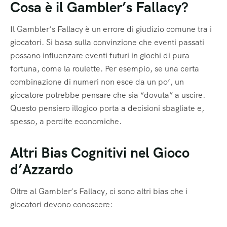
Cosa è il Gambler’s Fallacy?
Il Gambler’s Fallacy è un errore di giudizio comune tra i
giocatori. Si basa sulla convinzione che eventi passati
possano influenzare eventi futuri in giochi di pura
fortuna, come la roulette. Per esempio, se una certa
combinazione di numeri non esce da un po’, un
giocatore potrebbe pensare che sia “dovuta” a uscire.
Questo pensiero illogico porta a decisioni sbagliate e,
spesso, a perdite economiche.
Altri Bias Cognitivi nel Gioco
d’Azzardo
Oltre al Gambler’s Fallacy, ci sono altri bias che i
giocatori devono conoscere: