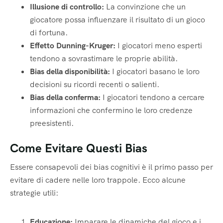
Illusione di controllo:
La convinzione che un
giocatore possa influenzare il risultato di un gioco
di fortuna.
Effetto Dunning-Kruger:
I giocatori meno esperti
tendono a sovrastimare le proprie abilità.
Bias della disponibilità:
I giocatori basano le loro
decisioni su ricordi recenti o salienti.
Bias della conferma:
I giocatori tendono a cercare
informazioni che confermino le loro credenze
preesistenti.
Come Evitare Questi Bias
Essere consapevoli dei bias cognitivi è il primo passo per
evitare di cadere nelle loro trappole. Ecco alcune
strategie utili:
Educazione:
Imparare le dinamiche del gioco e i