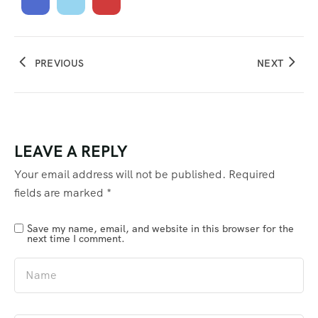
PREVIOUS
NEXT
LEAVE A REPLY
Your email address will not be published.
Required
fields are marked
*
Save my name, email, and website in this browser for the
next time I comment.