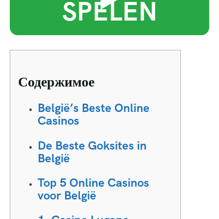
SPELEN
Содержимое
België’s Beste Online
Casinos
De Beste Goksites in
België
Top 5 Online Casinos
voor België