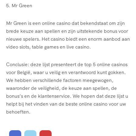
5. Mr Green
Mr Green is een online casino dat bekendstaat om zijn
brede keuze aan spellen en zijn uitstekende bonus voor
nieuwe spelers. Het casino biedt een enorm aanbod aan
video slots, table games en live casino.
Conclusie: deze lijst presenteert de top 5 online casinos
voor België, waar u veilig en verantwoord kunt gokken.
We hebben verschillende factoren meegewogen,
waaronder de veiligheid, de keuze aan spellen, de
bonus’s en de klantenservice. We hopen dat deze lijst u
helpt bij het vinden van de beste online casino voor uw
behoeften.