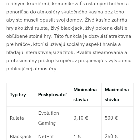
reálnymi krupiérmi, komunikovať s ostatnými hráčmi a
ponoriť sa do atmosféry skutočného kasína bez toho,
aby ste museli opustiť svoj domov. Živé kasíno zahŕňa
hry ako živá ruleta, živý blackjack, živý poker a ďalšie
obľúbené stolné hry. Táto funkcia je obzvlášť atraktívna
pre hráčov, ktorí si užívajú sociálny aspekt hrania a
hľadajú interaktívnejší zážitok. Kvalita streamovania a
profesionálny prístup krupiérov prispievajú k vytvoreniu
pohlcujúcej atmosféry.
Minimálna
Maximálna
Typ hry
Poskytovateľ
stávka
stávka
Evolution
Ruleta
0,10 €
500 €
Gaming
Blackjack
NetEnt
1 €
250 €