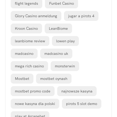
flight legends
Funbet Casino
Glory Casino anmeldung
jugar a pirots 4
Kroon Casino
LeanBiome
leanbiome review
lowen play
madcasino
madcasino uk
mega rich casino
monsterwin
Mostbet
mostbet oynash
mostbet promo code
najnowsze kasyna
nowe kasyna dla polski
pirots 5 slot demo
play at Arcanebet