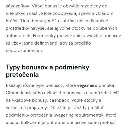
zákazníkov. Vítací bonus je obvykle rozdelený do
niekoľkých častí, ktoré zodpovedajú prvým vkladom
hráča. Tieto bonusy môžu zahŕňať nielen finančné
prostriedky navyše, ale aj voľné otočky na obľúbených
automatoch. Podmienky pre získanie a využitie bonusov
sú vždy jasne definované, aby sa predišlo
nedorozumeniam.
Typy bonusov a podmienky
pretočenia
Existujú rôzne typy bonusov, ktoré
vegashero
ponúka.
Okrem klasického uvítacieho bonusu sa tu môžete tešiť
na vkladové bonusy, cashback, voľné otočky a
vernostné programy. Dôležité je si vždy prečítať
podmienky pretočenia (wagering requirements), ktoré
určujú, koľkokrát je potrebné bonusovú sumu pretočiť