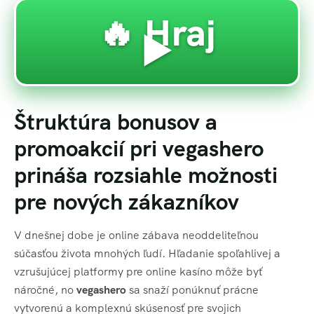
🔥 Hraj
▶️
Štruktúra bonusov a
promoakcií pri vegashero
prináša rozsiahle možnosti
pre nových zákazníkov
V dnešnej dobe je online zábava neoddeliteľnou
súčasťou života mnohých ľudí. Hľadanie spoľahlivej a
vzrušujúcej platformy pre online kasíno môže byť
náročné, no
vegashero
sa snaží ponúknuť prácne
vytvorenú a komplexnú skúsenosť pre svojich