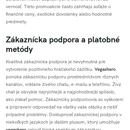
vernosť. Tieto promoakcie často zahŕňajú súťaže o
finančné ceny, exotické dovolenky alebo hodnotné
predmety.
Zákaznícka podpora a platobné
metódy
Kvalitná zákaznícka podpora je nevyhnutná pre
vytvorenie pozitívneho hráčskeho zážitku.
Vegashero
ponúka zákaznícku podporu prostredníctvom rôznych
kanálov, vrátane živého chatu, e-mailu a telefónu. Živý
chat je obvykle najrýchlejší a najpohodlnejší spôsob,
ako získať pomoc. Zákaznícky podporcovia sú vyškolení
a pripravení odpovedať na všetky vaše otázky a riešiť
prípadné problémy. Dostupnosť zákazníckej podpory v
niekoľkých jazykoch je ďalším plusom, ktorý umožňuje
vegashero
osloviť široké spektrum zákazníkov.