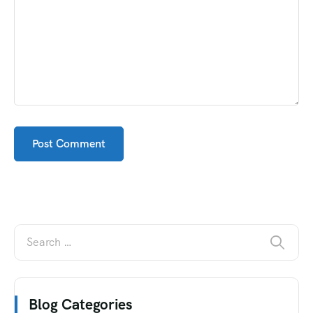
Blog Categories