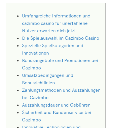
Umfangreiche Informationen und
cazimbo casino für unerfahrene
Nutzer erwarten dich jetzt
Die Spielauswahl im Cazimbo Casino
Spezielle Spielkategorien und
Innovationen
Bonusangebote und Promotionen bei
Cazimbo
Umsatzbedingungen und
Bonusrichtlinien
Zahlungsmethoden und Auszahlungen
bei Cazimbo
Auszahlungsdauer und Gebühren
Sicherheit und Kundenservice bei
Cazimbo
Innovative Technologien und