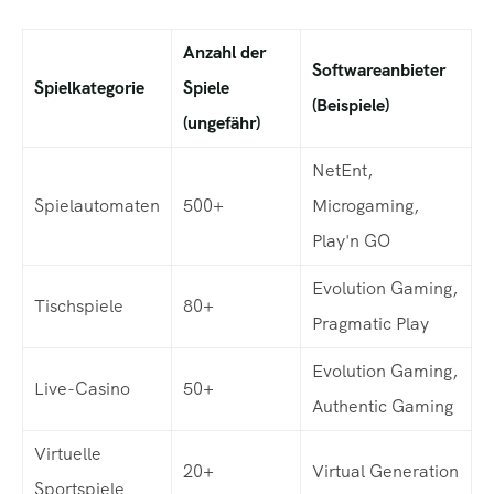
Anzahl der
Softwareanbieter
Spielkategorie
Spiele
(Beispiele)
(ungefähr)
NetEnt,
Spielautomaten
500+
Microgaming,
Play'n GO
Evolution Gaming,
Tischspiele
80+
Pragmatic Play
Evolution Gaming,
Live-Casino
50+
Authentic Gaming
Virtuelle
20+
Virtual Generation
Sportspiele