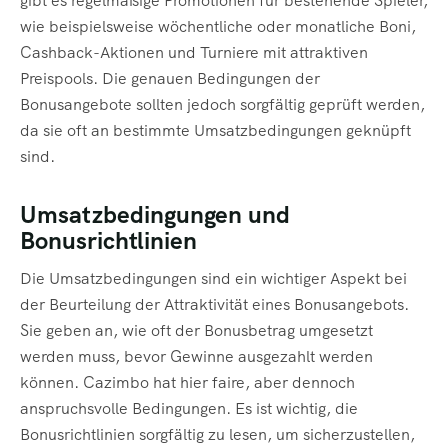
gibt es regelmäßige Promotionen für bestehende Spieler,
wie beispielsweise wöchentliche oder monatliche Boni,
Cashback-Aktionen und Turniere mit attraktiven
Preispools. Die genauen Bedingungen der
Bonusangebote sollten jedoch sorgfältig geprüft werden,
da sie oft an bestimmte Umsatzbedingungen geknüpft
sind.
Umsatzbedingungen und
Bonusrichtlinien
Die Umsatzbedingungen sind ein wichtiger Aspekt bei
der Beurteilung der Attraktivität eines Bonusangebots.
Sie geben an, wie oft der Bonusbetrag umgesetzt
werden muss, bevor Gewinne ausgezahlt werden
können. Cazimbo hat hier faire, aber dennoch
anspruchsvolle Bedingungen. Es ist wichtig, die
Bonusrichtlinien sorgfältig zu lesen, um sicherzustellen,