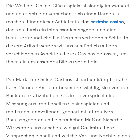
Die Welt des Online-Glücksspiels ist ständig im Wandel,
und neue Anbieter versuchen, sich einen Namen zu
machen. Einer dieser Anbieter ist das
cazimbo casino
,
das sich durch ein interessantes Angebot und eine
benutzerfreundliche Plattform hervorheben möchte. In
diesem Artikel werden wir uns ausführlich mit den
verschiedenen Aspekten dieses Casinos befassen, um
Ihnen ein umfassendes Bild zu vermitteln.
Der Markt für Online-Casinos ist hart umkämpft, daher
ist es für neue Anbieter besonders wichtig, sich von der
Konkurrenz abzuheben. Cazimbo verspricht eine
Mischung aus traditionellen Casinospielen und
modernen Innovationen, gepaart mit attraktiven
Bonusangeboten und einem hohen Maß an Sicherheit.
Wir werden uns ansehen, wie gut Cazimbo diese
Versprechen einhält und welche Vor- und Nachteile das