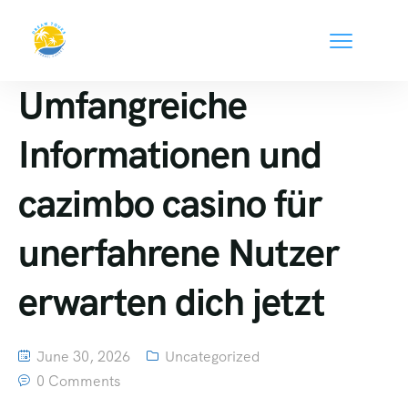
Umfangreiche
Informationen und
cazimbo casino für
unerfahrene Nutzer
erwarten dich jetzt
June 30, 2026
Uncategorized
0 Comments