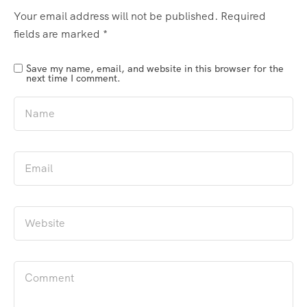
Your email address will not be published.
Required
fields are marked
*
Save my name, email, and website in this browser for the
next time I comment.