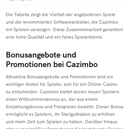
Die Tabelle zeigt die Vielfalt der angebotenen Spiele
und die renommierten Softwareanbieter, die Cazimbo
mit Spielen versorgen. Diese Zusammenarbeit garantiert
eine hohe Qualität und ein faires Spielerlebnis.
Bonusangebote und
Promotionen bei Cazimbo
Attraktive Bonusangebote und Promotionen sind ein
wichtiger Anreiz für Spieler, sich für ein Online-Casino
zu entscheiden. Cazimbo bietet seinen neuen Spielern
einen Willkommensbonus an, der aus einem
Einzahlungsbonus und Freispielen besteht. Dieser Bonus
ermöglicht es Spielern, ihr Startguthaben zu erhöhen
und mehr Zeit zum Spielen zu haben. Darüber hinaus