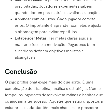
precipitadas. Jogadores experientes sabem
quando dar um passo atrás e avaliar a situação.
Aprender com os Erros:
Cada jogador comete
erros. O importante é aprender com eles e ajustar
a abordagem para evitar repeti-los.
Estabelecer Metas:
Ter metas claras ajuda a
manter o foco e a motivação. Jogadores bem-
sucedidos definem objetivos realistas e
alcançáveis.
Conclusão
O jogo profissional exige mais do que sorte. É uma
combinação de disciplina, análise e estratégia. Com o
tempo, os jogadores desenvolvem rotinas e hábitos que
os ajudam a ter sucesso. Aqueles que estão dispostos a
estudar e se adaptar têm mais chances de prosperar