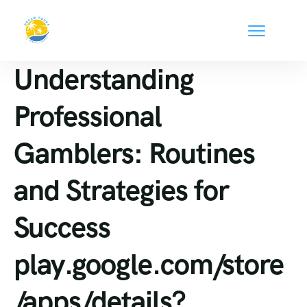
Understanding
Professional
Gamblers: Routines
and Strategies for
Success
play.google.com/store
/apps/details?