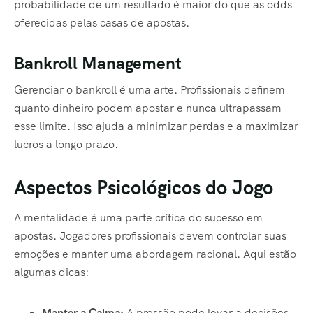
probabilidade de um resultado é maior do que as odds
oferecidas pelas casas de apostas.
Bankroll Management
Gerenciar o bankroll é uma arte. Profissionais definem
quanto dinheiro podem apostar e nunca ultrapassam
esse limite. Isso ajuda a minimizar perdas e a maximizar
lucros a longo prazo.
Aspectos Psicológicos do Jogo
A mentalidade é uma parte crítica do sucesso em
apostas. Jogadores profissionais devem controlar suas
emoções e manter uma abordagem racional. Aqui estão
algumas dicas:
Manter a Calma:
A pressão pode levar a decisões