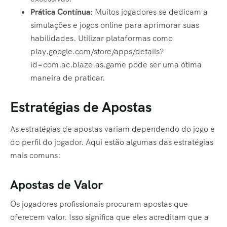
Prática Contínua:
Muitos jogadores se dedicam a
simulações e jogos online para aprimorar suas
habilidades. Utilizar plataformas como
play.google.com/store/apps/details?
id=com.ac.blaze.as.game pode ser uma ótima
maneira de praticar.
Estratégias de Apostas
As estratégias de apostas variam dependendo do jogo e
do perfil do jogador. Aqui estão algumas das estratégias
mais comuns:
Apostas de Valor
Os jogadores profissionais procuram apostas que
oferecem valor. Isso significa que eles acreditam que a