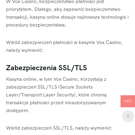
W Vox Casino, bezpieczeństwo płatności jest
priorytetem. Dlatego, aby zapewnić bezpieczeństwo
transakcji, kasyna online stosuje najnowsze technologie i
procedury bezpieczeństwa.
Wśród zabezpieczeń płatności w kasynie Vox Casino,
należy wymienić:
Zabezpieczenia SSL/TLS
Kasyna online, w tym Vox Casino, korzystają z
zabezpieczeń SSL/TLS (Secure Sockets
Layer/Transport Layer Security), które chronią
USD
transakcje płatności przed nieautoryzowanym
dostępem.
Wśród zabezpieczeń SSL/TLS, należy wymienić: