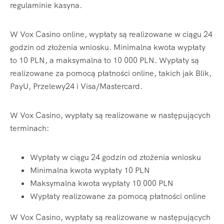
regulaminie kasyna.
W Vox Casino online, wypłaty są realizowane w ciągu 24
godzin od złożenia wniosku. Minimalna kwota wypłaty
to 10 PLN, a maksymalna to 10 000 PLN. Wypłaty są
realizowane za pomocą płatności online, takich jak Blik,
PayU, Przelewy24 i Visa/Mastercard.
W Vox Casino, wypłaty są realizowane w następujących
terminach:
Wypłaty w ciągu 24 godzin od złożenia wniosku
Minimalna kwota wypłaty 10 PLN
Maksymalna kwota wypłaty 10 000 PLN
Wypłaty realizowane za pomocą płatności online
W Vox Casino, wypłaty są realizowane w następujących