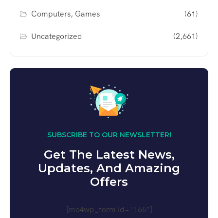
Computers, Games
(61)
Uncategorized
(2,661)
SUBSCRIBE TO OUR NEWSLETTER!
Get The Latest News,
Updates, And Amazing
Offers
[mc4wp_form id="165"]