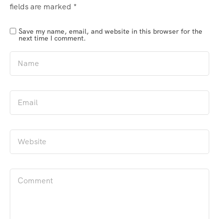
fields are marked
*
Save my name, email, and website in this browser for the
next time I comment.