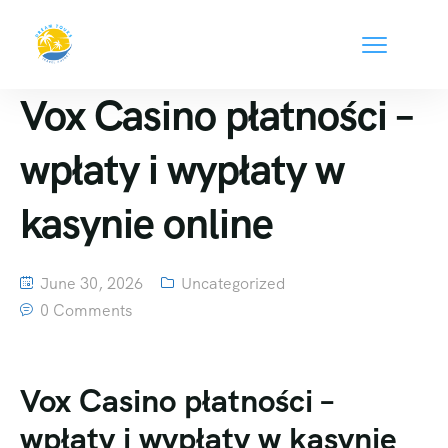
Vox Casino płatności –
wpłaty i wypłaty w
kasynie online
June 30, 2026
Uncategorized
0 Comments
Vox Casino płatności –
wpłaty i wypłaty w kasynie