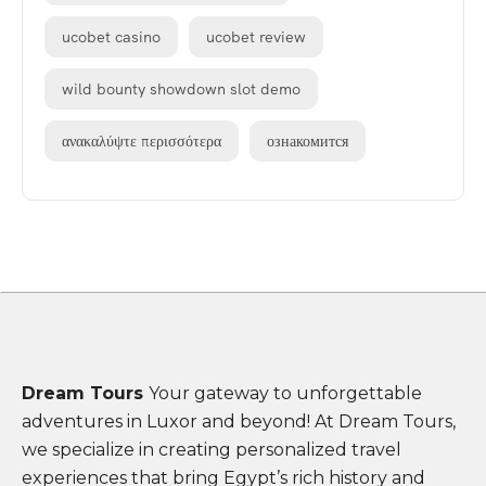
ucobet casino
ucobet review
wild bounty showdown slot demo
ανακαλύψτε περισσότερα
ознакомится
Dream Tours
Your gateway to unforgettable
adventures in Luxor and beyond! At Dream Tours,
we specialize in creating personalized travel
experiences that bring Egypt’s rich history and