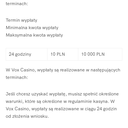
terminach:
Termin wypłaty
Minimalna kwota wypłaty
Maksymalna kwota wypłaty
24 godziny
10 PLN
10 000 PLN
W Vox Casino, wypłaty są realizowane w następujących
terminach:
Jeśli chcesz uzyskać wypłatę, musisz spełnić określone
warunki, które są określone w regulaminie kasyna. W
Vox Casino, wypłaty są realizowane w ciągu 24 godzin
od złożenia wniosku.