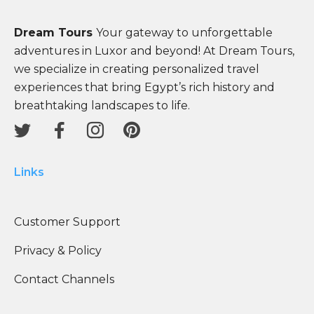
Dream Tours
Your gateway to unforgettable
adventures in Luxor and beyond! At Dream Tours,
we specialize in creating personalized travel
experiences that bring Egypt’s rich history and
breathtaking landscapes to life.
Links
Customer Support
Privacy & Policy
Contact Channels