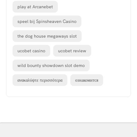
play at Arcanebet
speel bij Spinsheaven Casino
the dog house megaways slot
ucobet casino
ucobet review
wild bounty showdown slot demo
ανακαλύψτε περισσότερα
ознакомится