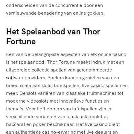
onderscheiden van de concurrentie door een
vernieuwende benadering van online gokken.
Het Spelaanbod van Thor
Fortune
Een van de belangrijkste aspecten van elk online casino
is het spelaanbod. Thor Fortune maakt indruk met een
uitgebreide collectie spellen van gerenommeerde
softwareproviders. Spelers kunnen genieten van een
breed scala aan slots, tafelspellen, live casino spellen en
meer. De slots variëren van klassieke fruitmachines tot
moderne videoslots met innovatieve functies en
thema's. Voor liefhebbers van tafelspellen zijn er
verschillende varianten van blackjack, roulette,
baccarat en poker beschikbaar. Het live casino biedt
een authentieke casino-ervaring met live dealers en