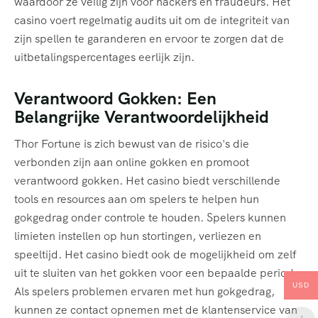
waardoor ze veilig zijn voor hackers en fraudeurs. Het
casino voert regelmatig audits uit om de integriteit van
zijn spellen te garanderen en ervoor te zorgen dat de
uitbetalingspercentages eerlijk zijn.
Verantwoord Gokken: Een
Belangrijke Verantwoordelijkheid
Thor Fortune is zich bewust van de risico's die
verbonden zijn aan online gokken en promoot
verantwoord gokken. Het casino biedt verschillende
tools en resources aan om spelers te helpen hun
gokgedrag onder controle te houden. Spelers kunnen
limieten instellen op hun stortingen, verliezen en
speeltijd. Het casino biedt ook de mogelijkheid om zelf
uit te sluiten van het gokken voor een bepaalde periode.
USD
Als spelers problemen ervaren met hun gokgedrag,
kunnen ze contact opnemen met de klantenservice van