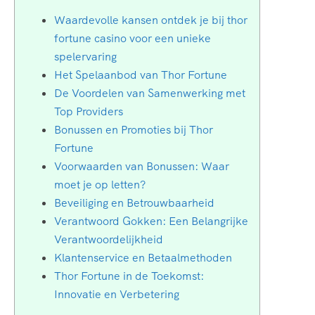
Waardevolle kansen ontdek je bij thor
fortune casino voor een unieke
spelervaring
Het Spelaanbod van Thor Fortune
De Voordelen van Samenwerking met
Top Providers
Bonussen en Promoties bij Thor
Fortune
Voorwaarden van Bonussen: Waar
moet je op letten?
Beveiliging en Betrouwbaarheid
Verantwoord Gokken: Een Belangrijke
Verantwoordelijkheid
Klantenservice en Betaalmethoden
Thor Fortune in de Toekomst:
Innovatie en Verbetering