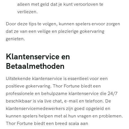
alleen met geld dat je kunt veroorloven te
verliezen.
Door deze tips te volgen, kunnen spelers ervoor zorgen
dat ze van een veilige en plezierige gokervaring
genieten.
Klantenservice en
Betaalmethoden
Uitstekende klantenservice is essentieel voor een
positieve gokervaring. Thor Fortune biedt een
professionele en behulpzame klantenservice die 24/7
beschikbaar is via live chat, e-mail en telefoon. De
klantenservicemedewerkers zijn goed opgeleid en
kunnen spelers helpen met al hun vragen en problemen.
Thor Fortune biedt een breed scala aan