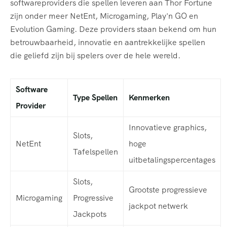
softwareproviders die spellen leveren aan Thor Fortune
zijn onder meer NetEnt, Microgaming, Play'n GO en
Evolution Gaming. Deze providers staan bekend om hun
betrouwbaarheid, innovatie en aantrekkelijke spellen
die geliefd zijn bij spelers over de hele wereld.
Software
Type Spellen
Kenmerken
Provider
Innovatieve graphics,
Slots,
NetEnt
hoge
Tafelspellen
uitbetalingspercentages
Slots,
Grootste progressieve
Microgaming
Progressive
jackpot netwerk
Jackpots