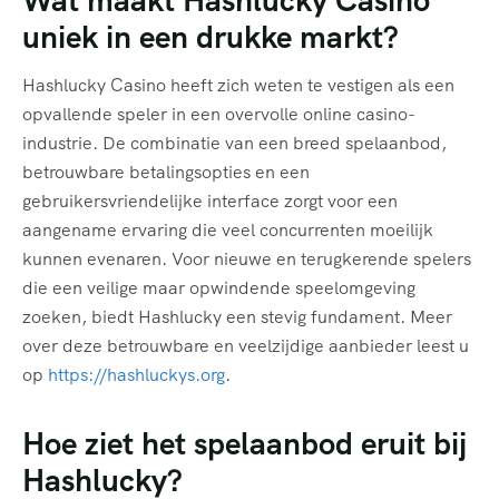
uniek in een drukke markt?
Hashlucky Casino heeft zich weten te vestigen als een
opvallende speler in een overvolle online casino-
industrie. De combinatie van een breed spelaanbod,
betrouwbare betalingsopties en een
gebruikersvriendelijke interface zorgt voor een
aangename ervaring die veel concurrenten moeilijk
kunnen evenaren. Voor nieuwe en terugkerende spelers
die een veilige maar opwindende speelomgeving
zoeken, biedt Hashlucky een stevig fundament. Meer
over deze betrouwbare en veelzijdige aanbieder leest u
op
https://hashluckys.org
.
Hoe ziet het spelaanbod eruit bij
Hashlucky?