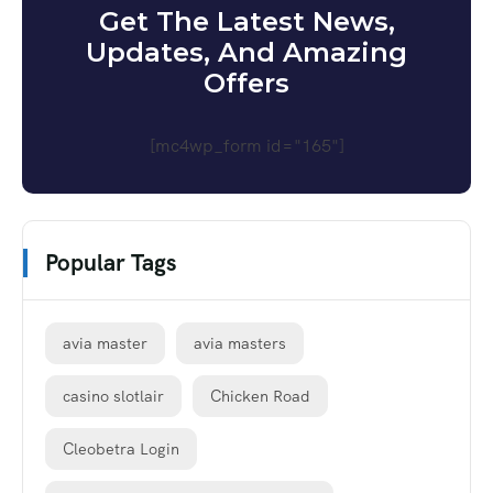
Get The Latest News,
Updates, And Amazing
Offers
[mc4wp_form id="165"]
Popular Tags
avia master
avia masters
casino slotlair
Chicken Road
Cleobetra Login