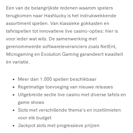
Een van de belangrijkste redenen waarom spelers
terugkomen naar Hashlucky is het indrukwekkende
assortiment spellen. Van klassieke gokkasten en
tafelspellen tot innovatieve live casino-opties: hier is
voor ieder wat wils. De samenwerking met
gerenommeerde softwareleveranciers zoals NetEnt,
Microgaming en Evolution Gaming garandeert kwaliteit
én variatie.
Meer dan 1.000 spellen beschikbaar
Regelmatige toevoeging van nieuwe releases
Uitgebreide sectie live casino met diverse tafels en
game shows
Slots met verschillende thema’s en inzetlimieten
voor elk budget
Jackpot slots met progressieve prijzen