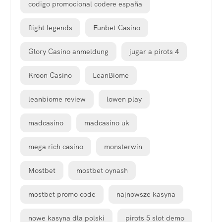
codigo promocional codere españa
flight legends
Funbet Casino
Glory Casino anmeldung
jugar a pirots 4
Kroon Casino
LeanBiome
leanbiome review
lowen play
madcasino
madcasino uk
mega rich casino
monsterwin
Mostbet
mostbet oynash
mostbet promo code
najnowsze kasyna
nowe kasyna dla polski
pirots 5 slot demo