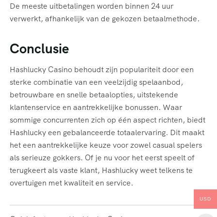
De meeste uitbetalingen worden binnen 24 uur
verwerkt, afhankelijk van de gekozen betaalmethode.
Conclusie
Hashlucky Casino behoudt zijn populariteit door een
sterke combinatie van een veelzijdig spelaanbod,
betrouwbare en snelle betaalopties, uitstekende
klantenservice en aantrekkelijke bonussen. Waar
sommige concurrenten zich op één aspect richten, biedt
Hashlucky een gebalanceerde totaalervaring. Dit maakt
het een aantrekkelijke keuze voor zowel casual spelers
als serieuze gokkers. Of je nu voor het eerst speelt of
terugkeert als vaste klant, Hashlucky weet telkens te
overtuigen met kwaliteit en service.
USD