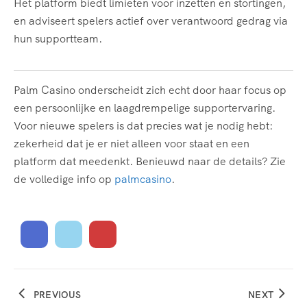
Het platform biedt limieten voor inzetten en stortingen,
en adviseert spelers actief over verantwoord gedrag via
hun supportteam.
Palm Casino onderscheidt zich echt door haar focus op
een persoonlijke en laagdrempelige supportervaring.
Voor nieuwe spelers is dat precies wat je nodig hebt:
zekerheid dat je er niet alleen voor staat en een
platform dat meedenkt. Benieuwd naar de details? Zie
de volledige info op
palmcasino
.
PREVIOUS
NEXT