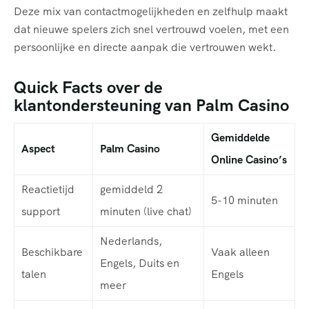
Deze mix van contactmogelijkheden en zelfhulp maakt
dat nieuwe spelers zich snel vertrouwd voelen, met een
persoonlijke en directe aanpak die vertrouwen wekt.
Quick Facts over de
klantondersteuning van Palm Casino
Gemiddelde
Aspect
Palm Casino
Online Casino’s
Reactietijd
gemiddeld 2
5-10 minuten
support
minuten (live chat)
Nederlands,
Beschikbare
Vaak alleen
Engels, Duits en
talen
Engels
meer