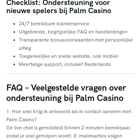
Checklist: Ondersteuning voor
nieuwe spelers bij Palm Casino
24/7 bereikbare klantenservice
Uitgebreide, begrijpelijke FAQ en handleidingen
Transparante bonusvoorwaarden met persoonlijke
uitleg
Toegankelijke en snelle website, ook mobiel
Meertalige support, inclusief Nederlands
FAQ – Veelgestelde vragen over
ondersteuning bij Palm Casino
1. Hoe snel krijg ik antwoord als ik contact opneem met
Palm Casino?
De live chat is gemiddeld binnen 2 minuten bereikbaar,
zodat je snel geholpen wordt. E-mailreacties volgen