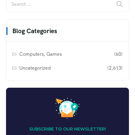
Blog Categories
Computers, Games
(60)
Uncategorized
(2,613)
SUBSCRIBE TO OUR NEWSLETTER!