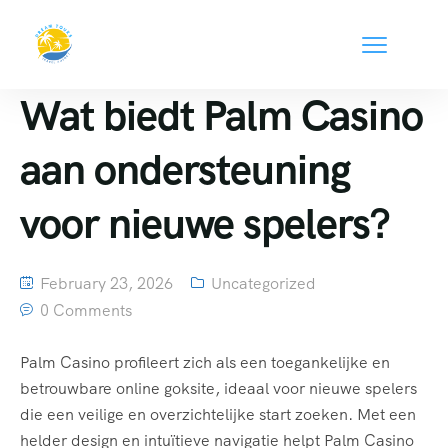
Wat biedt Palm Casino
aan ondersteuning
voor nieuwe spelers?
February 23, 2026
Uncategorized
0 Comments
Palm Casino profileert zich als een toegankelijke en
betrouwbare online goksite, ideaal voor nieuwe spelers
die een veilige en overzichtelijke start zoeken. Met een
helder design en intuïtieve navigatie helpt Palm Casino