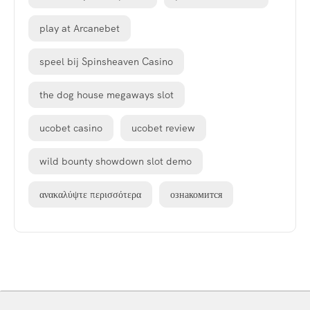
play at Arcanebet
speel bij Spinsheaven Casino
the dog house megaways slot
ucobet casino
ucobet review
wild bounty showdown slot demo
ανακαλύψτε περισσότερα
ознакомится