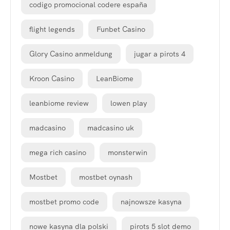
codigo promocional codere españa
flight legends
Funbet Casino
Glory Casino anmeldung
jugar a pirots 4
Kroon Casino
LeanBiome
leanbiome review
lowen play
madcasino
madcasino uk
mega rich casino
monsterwin
Mostbet
mostbet oynash
mostbet promo code
najnowsze kasyna
nowe kasyna dla polski
pirots 5 slot demo