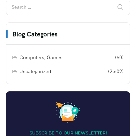
Blog Categories
Computers, Games
(60)
Uncategorized
(2,602)
SUBSCRIBE TO OUR NEWSLETTER!