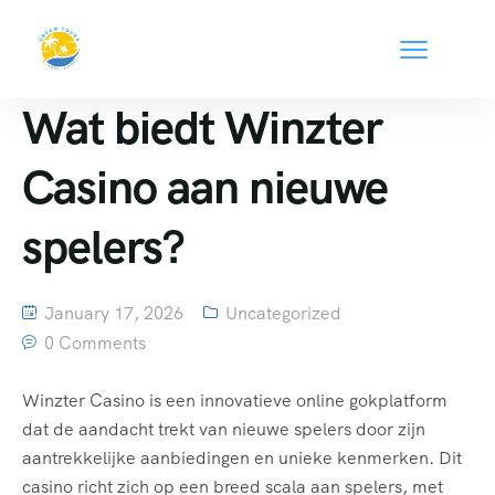
Wat biedt Winzter
Casino aan nieuwe
spelers?
January 17, 2026
Uncategorized
0 Comments
Winzter Casino is een innovatieve online gokplatform
dat de aandacht trekt van nieuwe spelers door zijn
aantrekkelijke aanbiedingen en unieke kenmerken. Dit
casino richt zich op een breed scala aan spelers, met