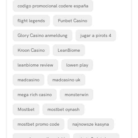
codigo promocional codere españa
flight legends
Funbet Casino
Glory Casino anmeldung
jugar a pirots 4
Kroon Casino
LeanBiome
leanbiome review
lowen play
madcasino
madcasino uk
mega rich casino
monsterwin
Mostbet
mostbet oynash
mostbet promo code
najnowsze kasyna