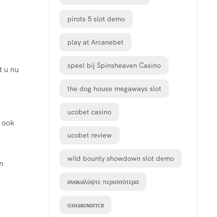
pirots 5 slot demo
play at Arcanebet
speel bij Spinsheaven Casino
t u nu
the dog house megaways slot
ucobet casino
 ook
ucobet review
wild bounty showdown slot demo
n
ανακαλύψτε περισσότερα
ознакомится