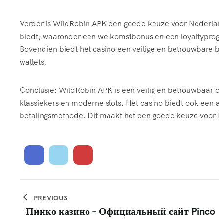
Verder is WildRobin APK een goede keuze voor Nederla
biedt, waaronder een welkomstbonus en een loyaltyprogr
Bovendien biedt het casino een veilige en betrouwbare 
wallets.
Conclusie: WildRobin APK is een veilig en betrouwbaar o
klassiekers en moderne slots. Het casino biedt ook een
betalingsmethode. Dit maakt het een goede keuze voor 
PREVIOUS
Пинко казино – Официальный сайт Pinco