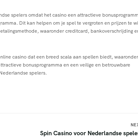
ndse spelers omdat het casino een attractieve bonusprogram
amma. Dit kan helpen om je spel te vergroten en prijzen te w
betalingsmethode, waaronder creditcard, bankoverschrijding e
nline casino dat een breed scala aan spellen biedt, waaronde
 attractieve bonusprogramma en een veilige en betrouwbare
Nederlandse spelers.
NE
Spin Casino voor Nederlandse spele