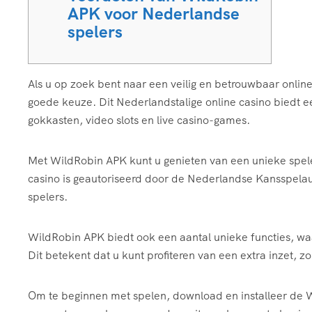
APK voor Nederlandse
spelers
Als u op zoek bent naar een veilig en betrouwbaar onlin
goede keuze. Dit Nederlandstalige online casino biedt 
gokkasten, video slots en live casino-games.
Met WildRobin APK kunt u genieten van een unieke spele
casino is geautoriseerd door de Nederlandse Kansspelaut
spelers.
WildRobin APK biedt ook een aantal unieke functies, wa
Dit betekent dat u kunt profiteren van een extra inzet, zo
Om te beginnen met spelen, download en installeer de 