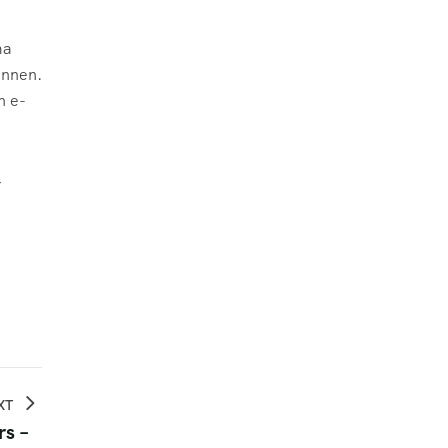
ma
innen.
n e-
r
XT
rs –