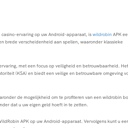
e casino-ervaring op uw Android-apparaat, is
wildrobin
APK ee
een brede verscheidenheid aan spellen, waaronder klassieke
rvaring, met een focus op veiligheid en betrouwbaarheid. He
oriteit (KSA) en biedt een veilige en betrouwbare omgeving v
aronder de mogelijkheid om te profiteren van een wildrobin b
nder dat u uw eigen geld hoeft in te zetten.
WildRobin APK op uw Android-apparaat. Vervolgens kunt u ee