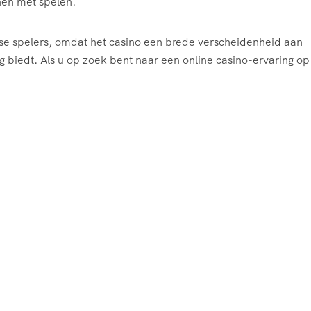
en met spelen.
e spelers, omdat het casino een brede verscheidenheid aan
 biedt. Als u op zoek bent naar een online casino-ervaring o