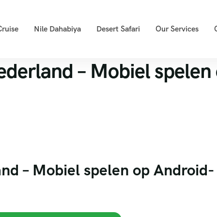
Cruise
Nile Dahabiya
Desert Safari
Our Services
derland – Mobiel spelen
nd – Mobiel spelen op Android-