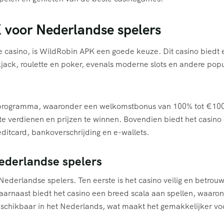
 voor Nederlandse spelers
ne casino, is WildRobin APK een goede keuze. Dit casino biedt
kjack, roulette en poker, evenals moderne slots en andere popu
usprogramma, waaronder een welkomstbonus van 100% tot €10
e verdienen en prijzen te winnen. Bovendien biedt het casino
ditcard, bankoverschrijding en e-wallets.
ederlandse spelers
ederlandse spelers. Ten eerste is het casino veilig en betrou
 Daarnaast biedt het casino een breed scala aan spellen, waaro
beschikbaar in het Nederlands, wat maakt het gemakkelijker vo