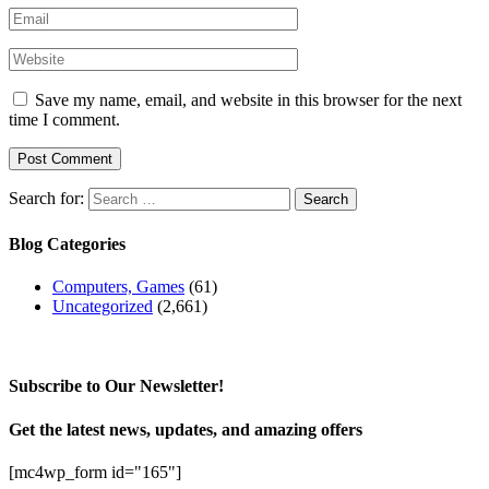
Save my name, email, and website in this browser for the next
time I comment.
Search for:
Blog Categories
Computers, Games
(61)
Uncategorized
(2,661)
Subscribe to Our Newsletter!
Get the latest news, updates, and amazing offers
[mc4wp_form id="165"]