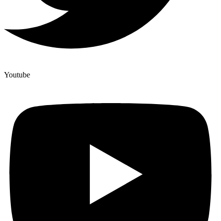
Youtube