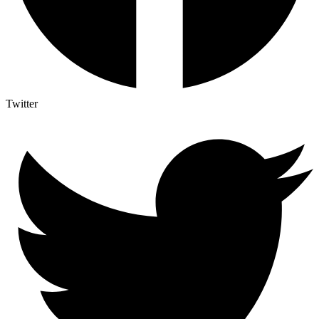
Twitter