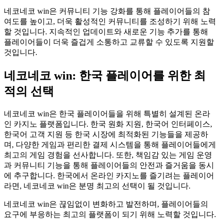
네코네코 win은 커뮤니티 기능 강화를 통해 플레이어들의 참
여도를 높이고, 더욱 활성적인 커뮤니티를 조성하기 위해 노력
할 것입니다. 지속적인 업데이트와 새로운 기능 추가를 통해
플레이어들이 더욱 즐겁게 소통하고 교류할 수 있도록 지원할
것입니다.
네코네코 win: 한국 플레이어를 위한 최
적의 선택
네코네코 win은 한국 플레이어들을 위해 특별히 설계된 온라
인 카지노 플랫폼입니다. 한국 원화 지원, 한국어 인터페이스,
한국어 고객 지원 등 한국 시장에 최적화된 기능들을 제공하
며, 다양한 게임과 편리한 결제 시스템을 통해 플레이어들에게
최고의 게임 경험을 선사합니다. 또한, 책임감 있는 게임 운영
과 커뮤니티 기능을 통해 플레이어들의 안전과 즐거움을 동시
에 추구합니다. 한국에서 온라인 카지노를 즐기려는 플레이어
라면, 네코네코 win은 분명 최고의 선택이 될 것입니다.
네코네코 win은 끊임없이 변화하고 발전하며, 플레이어들의
요구에 부응하는 최고의 플랫폼이 되기 위해 노력할 것입니다.