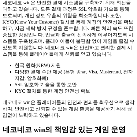
네코네코 win은 안전한 결제 시스템을 구축하기 위해 최선을
다하고 있습니다. 모든 결제 과정은 SSL 암호화 기술을 통해
보호되며, 개인 정보 유출의 위험을 최소화합니다. 또한,
KYC(Know Your Customer) 절차를 통해 계정의 안전성을 확보
하고, 자금 세탁 방지 규정을 준수합니다. 빠른 처리 속도 또한
중요한 강점입니다. 입금과 출금이 신속하게 이루어지도록 시
스템을 구축했으며, 플레이어들이 불편함 없이 게임을 즐길 수
있도록 지원합니다. 네코네코 win은 안전하고 편리한 결제 시
스템을 통해 플레이어들에게 신뢰를 얻고 있습니다.
한국 원화(KRW) 지원
다양한 결제 수단 제공 (은행 송금, Visa, Mastercard, 전자
지갑, 암호화폐)
SSL 암호화 기술을 통한 보안
KYC 절차를 통한 계정 안전성 확보
네코네코 win은 플레이어들의 안전과 편의를 최우선으로 생각
하며, 안전하고 신뢰할 수 있는 게임 환경을 제공하기 위해 끊
임없이 노력하고 있습니다.
네코네코 win의 책임감 있는 게임 운영