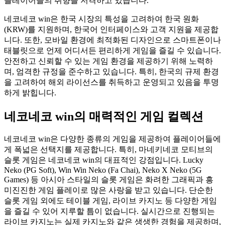
플레이어들의 취향을 저격하고 있습니다.
네코네코 win은 한국 시장의 특성을 고려하여 한국 원화
(KRW)를 지원하며, 한국어 인터페이스와 고객 지원을 제공합
니다. 또한, 모바일 환경에 최적화된 디자인으로 스마트폰이나
태블릿으로 언제 어디서든 편리하게 게임을 즐길 수 있습니다.
안전하고 신뢰할 수 있는 게임 환경을 제공하기 위해 노력하
며, 엄격한 규정을 준수하고 있습니다. 특히, 한국의 규제 환경
을 고려하여 해외 라이선스를 취득하고 운영되고 있음을 투명
하게 밝힙니다.
네코네코 win의 매력적인 게임 컬렉션
네코네코 win은 다양한 종류의 게임을 제공하여 플레이어들에
게 폭넓은 선택지를 제공합니다. 특히, 마네키네코 모티브의
슬롯 게임은 네코네코 win의 대표적인 강점입니다. Lucky
Neko (PG Soft), Win Win Neko (Fa Chai), Neko X Neko (5G
Games) 등 아시아 스타일의 슬롯 게임은 화려한 그래픽과 흥
미진진한 게임 플레이로 많은 사랑을 받고 있습니다. 단순한
슬롯 게임 외에도 테이블 게임, 라이브 카지노 등 다양한 게임
을 즐길 수 있어 지루할 틈이 없습니다. 실시간으로 진행되는
라이브 카지노는 실제 카지노와 같은 생생한 경험을 제공하며,