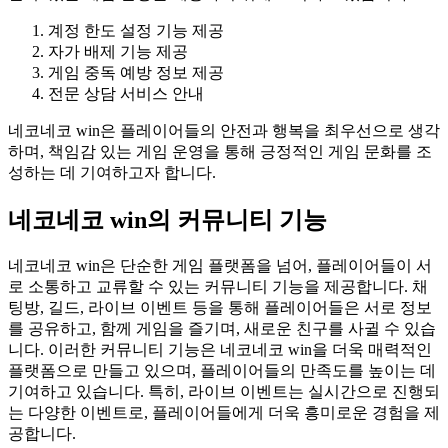
계정 한도 설정 기능 제공
자가 배제 기능 제공
게임 중독 예방 정보 제공
전문 상담 서비스 안내
네코네코 win은 플레이어들의 안전과 행복을 최우선으로 생각
하며, 책임감 있는 게임 운영을 통해 긍정적인 게임 문화를 조
성하는 데 기여하고자 합니다.
네코네코 win의 커뮤니티 기능
네코네코 win은 단순한 게임 플랫폼을 넘어, 플레이어들이 서
로 소통하고 교류할 수 있는 커뮤니티 기능을 제공합니다. 채
팅방, 길드, 라이브 이벤트 등을 통해 플레이어들은 서로 정보
를 공유하고, 함께 게임을 즐기며, 새로운 친구를 사귈 수 있습
니다. 이러한 커뮤니티 기능은 네코네코 win을 더욱 매력적인
플랫폼으로 만들고 있으며, 플레이어들의 만족도를 높이는 데
기여하고 있습니다. 특히, 라이브 이벤트는 실시간으로 진행되
는 다양한 이벤트로, 플레이어들에게 더욱 흥미로운 경험을 제
공합니다.