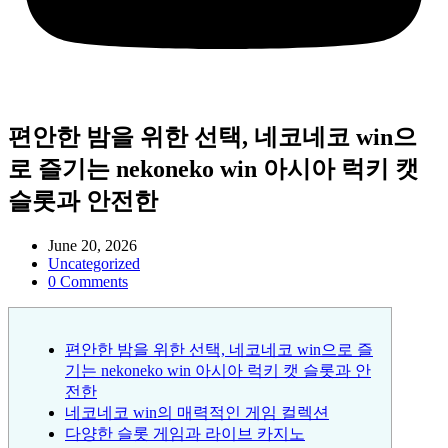
편안한 밤을 위한 선택, 네코네코 win으
로 즐기는 nekoneko win 아시아 럭키 캣
슬롯과 안전한
June 20, 2026
Uncategorized
0 Comments
편안한 밤을 위한 선택, 네코네코 win으로 즐
기는 nekoneko win 아시아 럭키 캣 슬롯과 안
전한
네코네코 win의 매력적인 게임 컬렉션
다양한 슬롯 게임과 라이브 카지노