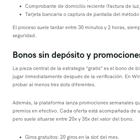
Comprobante de domicilio reciente (factura de luz,
Tarjeta bancaria o captura de pantalla del método 
El proceso suele tardar entre 30 minutos y 2 horas, siem
seguridad.
Bonos sin depósito y promocione
La pieza central de la estrategia “gratis” es el bono de
jugar inmediatamente después de la verificación. En Wins
probar al menos tres slots diferentes.
Además, la plataforma lanza promociones semanales que i
premios en efectivo. Cada oferta está acompañada de un
pero suele situarse entre 20x y 35x del valor del bono.
Giros gratuitos: 20 giros en la slot del mes.