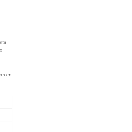
nta
se
san en