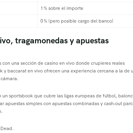
1 % sobre el importe
0 % (pero posible cargo del banco)
vivo, tragamonedas y apuestas
con una sección de casino en vivo donde crupieres reales
ck y baccarat en vivo ofrecen una experiencia cercana a la de 
e cámara.
n un sportsbook que cubre las ligas europeas de fútbol, balonc
ar apuestas simples con apuestas combinadas y cash‑out parci
o.
f Dead.