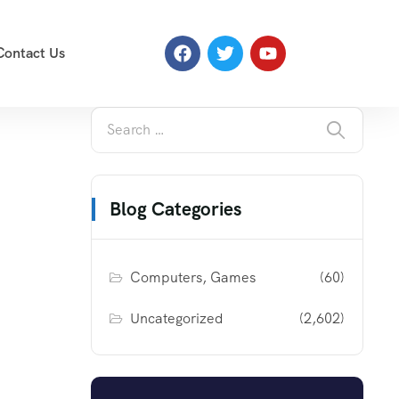
Contact Us
Blog Categories
Computers, Games
(60)
Uncategorized
(2,602)