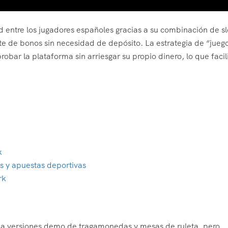
entre los jugadores españoles gracias a su combinación de sl
e de bonos sin necesidad de depósito. La estrategia de “jueg
bar la plataforma sin arriesgar su propio dinero, lo que facili
k
s y apuestas deportivas
rk
dos a versiones demo de tragamonedas y mesas de ruleta, pero