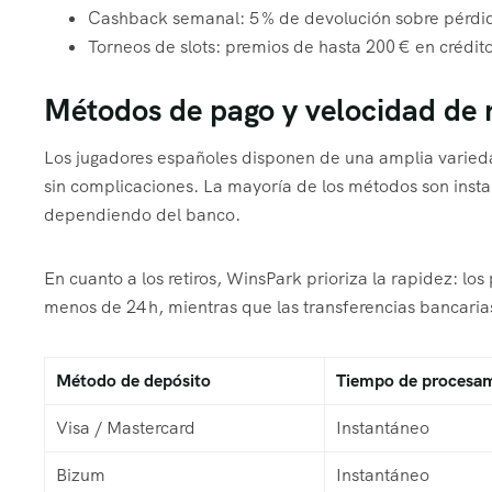
Cashback semanal: 5 % de devolución sobre pérdid
Torneos de slots: premios de hasta 200 € en crédit
Métodos de pago y velocidad de 
Los jugadores españoles disponen de una amplia variedad
sin complicaciones. La mayoría de los métodos son insta
dependiendo del banco.
En cuanto a los retiros, WinsPark prioriza la rapidez: lo
menos de 24 h, mientras que las transferencias bancarias
Método de depósito
Tiempo de procesa
Visa / Mastercard
Instantáneo
Bizum
Instantáneo