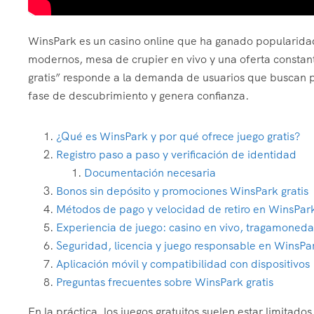
WinsPark es un casino online que ha ganado popularidad 
modernos, mesa de crupier en vivo y una oferta constant
gratis” responde a la demanda de usuarios que buscan pro
fase de descubrimiento y genera confianza.
¿Qué es WinsPark y por qué ofrece juego gratis?
Registro paso a paso y verificación de identidad
Documentación necesaria
Bonos sin depósito y promociones WinsPark gratis
Métodos de pago y velocidad de retiro en WinsPar
Experiencia de juego: casino en vivo, tragamoneda
Seguridad, licencia y juego responsable en WinsPa
Aplicación móvil y compatibilidad con dispositivos
Preguntas frecuentes sobre WinsPark gratis
En la práctica, los juegos gratuitos suelen estar limita