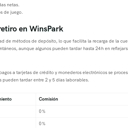
as netas.
os de juego.
retiro en WinsPark
 de métodos de depósito, lo que facilita la recarga de la cue
ntáneos, aunque algunos pueden tardar hasta 24 h en reflejar
s pagos a tarjetas de crédito y monederos electrónicos se proce
 pueden tardar entre 2 y 5 días laborables.
miento
Comisión
0 %
0 %