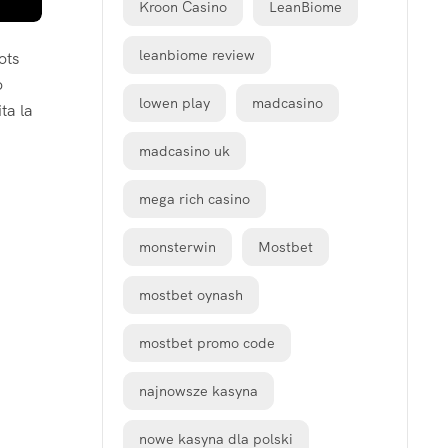
Kroon Casino
LeanBiome
leanbiome review
ots
o
lowen play
madcasino
ta la
madcasino uk
mega rich casino
monsterwin
Mostbet
mostbet oynash
mostbet promo code
najnowsze kasyna
nowe kasyna dla polski