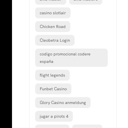
casino slotlair
Chicken Road
Cleobetra Login
codigo promocional codere
españa
flight legends
Funbet Casino
Glory Casino anmeldung
jugar a pirots 4