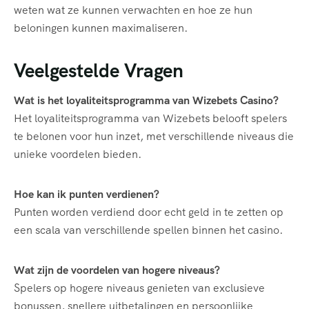
weten wat ze kunnen verwachten en hoe ze hun
beloningen kunnen maximaliseren.
Veelgestelde Vragen
Wat is het loyaliteitsprogramma van Wizebets Casino?
Het loyaliteitsprogramma van Wizebets belooft spelers
te belonen voor hun inzet, met verschillende niveaus die
unieke voordelen bieden.
Hoe kan ik punten verdienen?
Punten worden verdiend door echt geld in te zetten op
een scala van verschillende spellen binnen het casino.
Wat zijn de voordelen van hogere niveaus?
Spelers op hogere niveaus genieten van exclusieve
bonussen, snellere uitbetalingen en persoonlijke