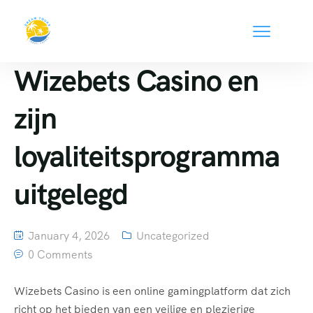
Wizebets Casino en
zijn
loyaliteitsprogramma
uitgelegd
January 4, 2026
Uncategorized
0 Comments
Wizebets Casino is een online gamingplatform dat zich
richt op het bieden van een veilige en plezierige