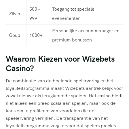
500 –
Toegang tot speciale
Zilver
999
evenementen
Persoonlijke accountmanager en
Goud
1000+
premium bonussen
Waarom Kiezen voor Wizebets
Casino?
De combinatie van de boeiende spelervaring en het
loyaliteitsprogramma maakt Wizebets aantrekkelijk voor
zowel nieuwe als terugkerende spelers. Het casino biedt
niet alleen een breed scala aan spellen, maar ook de
kans om te profiteren van voordelen die de
speelervaring verrijken. De transparantie van het
loyaliteitsprogramma zorgt ervoor dat spelers precies