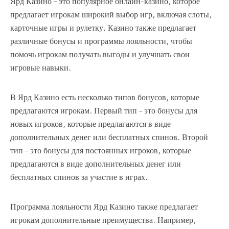
Ярд Казино – это популярное онлайн-казино, которое
предлагает игрокам широкий выбор игр, включая слоты,
карточные игры и рулетку. Казино также предлагает
различные бонусы и программы лояльности, чтобы
помочь игрокам получать выгоды и улучшать свои
игровые навыки.
В Ярд Казино есть несколько типов бонусов, которые
предлагаются игрокам. Первый тип – это бонусы для
новых игроков, которые предлагаются в виде
дополнительных денег или бесплатных спинов. Второй
тип – это бонусы для постоянных игроков, которые
предлагаются в виде дополнительных денег или
бесплатных спинов за участие в играх.
Программа лояльности Ярд Казино также предлагает
игрокам дополнительные преимущества. Например,