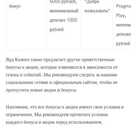
5000 рублей,
“Добро
бонус
Pragma
минимальный
пожаловать”
Play,
депозит 1000
миним
рублей
депози
рублей
Ярд Казино также предлагает другие приветственные
бонусы и акции, которые изменяются в зависимости от
сезона и событий. Мы рекомендуем следить за нашими
социальными сетями и официальным сайтом, чтобы не
пропустить новые акции и бонусы.
Напомним, что все бонусы и акции имеют свои условия и
ограничения. Мы рекомендуем прочитать условия
каждого бонуса и акции перед использованием.