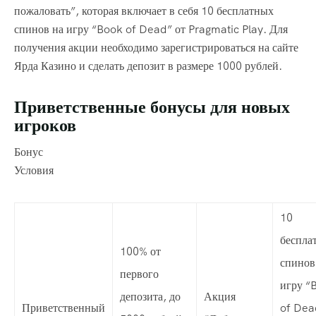
пожаловать”, которая включает в себя 10 бесплатных
спинов на игру “Book of Dead” от Pragmatic Play. Для
получения акции необходимо зарегистрироваться на сайте
Ярда Казино и сделать депозит в размере 1000 рублей.
Приветственные бонусы для новых
игроков
Бонус
Условия
10
беспла
100% от
спинов
первого
игру “
депозита, до
Акция
Приветственный
of Dea