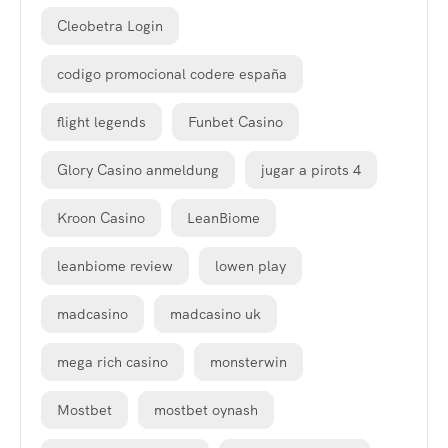
Cleobetra Login
codigo promocional codere españa
flight legends
Funbet Casino
Glory Casino anmeldung
jugar a pirots 4
Kroon Casino
LeanBiome
leanbiome review
lowen play
madcasino
madcasino uk
mega rich casino
monsterwin
Mostbet
mostbet oynash