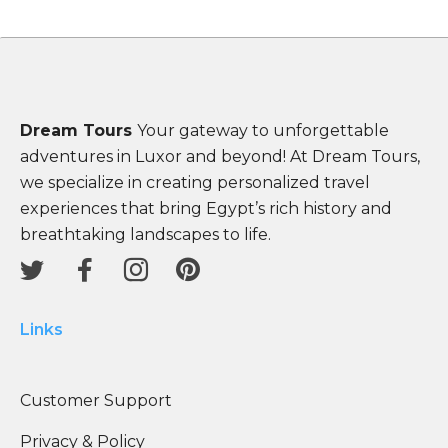
Dream Tours
Your gateway to unforgettable
adventures in Luxor and beyond! At Dream Tours,
we specialize in creating personalized travel
experiences that bring Egypt’s rich history and
breathtaking landscapes to life.
Links
Customer Support
Privacy & Policy