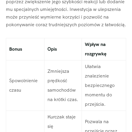
poprzez zwiększenie jego szybkości reakcji lub dodanie
mu specjalnych umiejętności. Inwestycja w ulepszenia
może przynieść wymierne korzyści i pozwolić na
pokonywanie coraz trudniejszych poziomów z łatwością.
Wpływ na
Bonus
Opis
rozgrywkę
Ułatwia
Zmniejsza
znalezienie
Spowolnienie
prędkość
bezpiecznego
czasu
samochodów
momentu do
na krótki czas.
przejścia.
Kurczak staje
Pozwala na
się
przejście przez