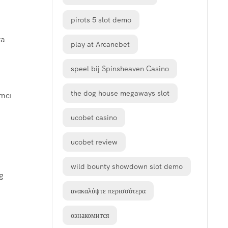
pirots 5 slot demo
ya
play at Arcanebet
speel bij Spinsheaven Casino
the dog house megaways slot
ımcı
ucobet casino
ucobet review
wild bounty showdown slot demo
g
ανακαλύψτε περισσότερα
ознакомится