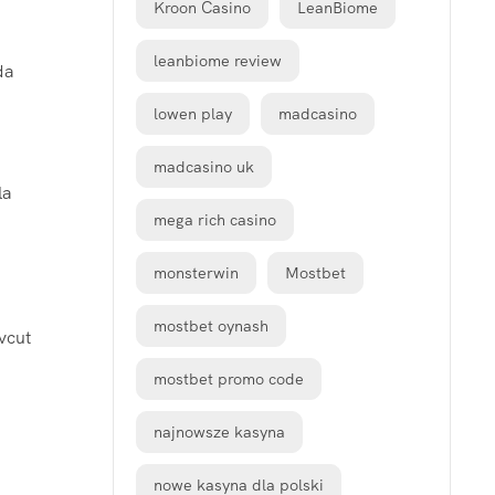
Kroon Casino
LeanBiome
leanbiome review
da
lowen play
madcasino
madcasino uk
la
mega rich casino
monsterwin
Mostbet
mostbet oynash
vcut
mostbet promo code
najnowsze kasyna
nowe kasyna dla polski