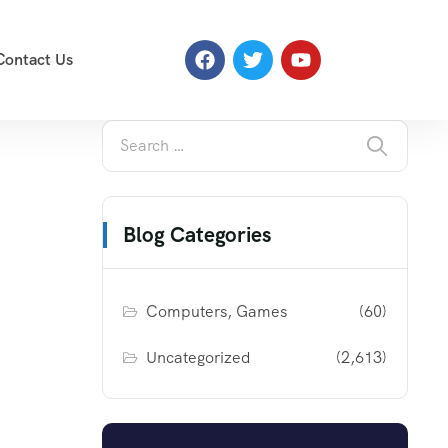
Contact Us
Blog Categories
Computers, Games
(60)
Uncategorized
(2,613)