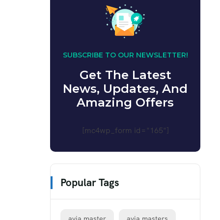
SUBSCRIBE TO OUR NEWSLETTER!
Get The Latest
News, Updates, And
Amazing Offers
[mc4wp_form id="165"]
Popular Tags
avia master
avia masters