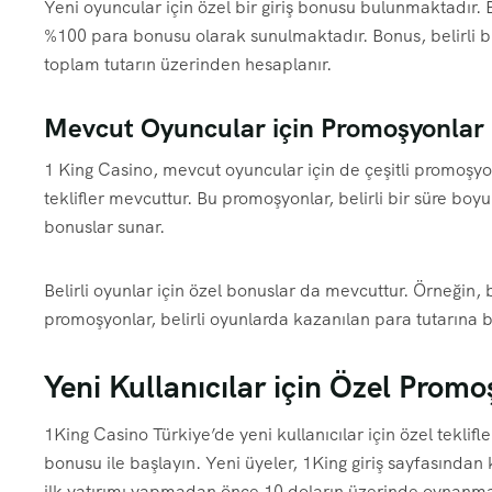
Yeni oyuncular için özel bir giriş bonusu bulunmaktadır
%100 para bonusu olarak sunulmaktadır. Bonus, belirli bir
toplam tutarın üzerinden hesaplanır.
Mevcut Oyuncular için Promoşyonlar
1 King Casino, mevcut oyuncular için de çeşitli promoşyonl
teklifler mevcuttur. Bu promoşyonlar, belirli bir süre bo
bonuslar sunar.
Belirli oyunlar için özel bonuslar da mevcuttur. Örneğin, 
promoşyonlar, belirli oyunlarda kazanılan para tutarına 
Yeni Kullanıcılar için Özel Promo
1King Casino Türkiye’de yeni kullanıcılar için özel teklif
bonusu ile başlayın. Yeni üyeler, 1King giriş sayfasından
ilk yatırımı yapmadan önce 10 doların üzerinde oynanm