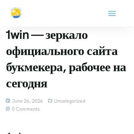
1win — зеркало
официального сайта
букмекера, рабочее на
сегодня
June 26, 2026
Uncategorized
0 Comments