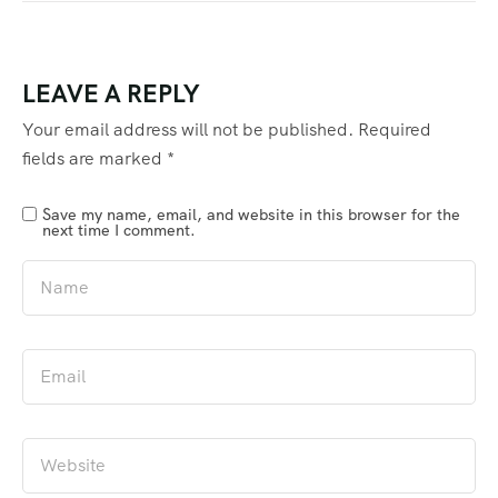
LEAVE A REPLY
Your email address will not be published.
Required
fields are marked
*
Save my name, email, and website in this browser for the
next time I comment.