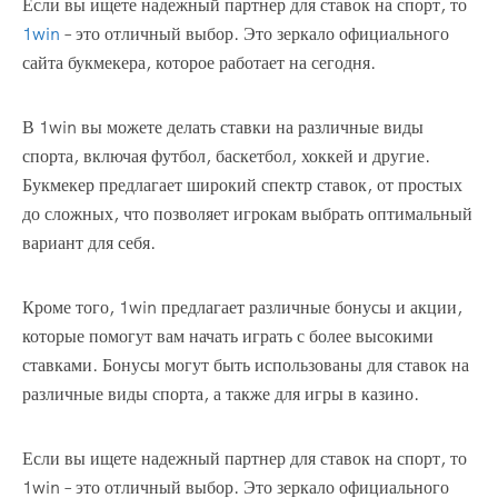
Если вы ищете надежный партнер для ставок на спорт, то
1win
– это отличный выбор. Это зеркало официального
сайта букмекера, которое работает на сегодня.
В 1win вы можете делать ставки на различные виды
спорта, включая футбол, баскетбол, хоккей и другие.
Букмекер предлагает широкий спектр ставок, от простых
до сложных, что позволяет игрокам выбрать оптимальный
вариант для себя.
Кроме того, 1win предлагает различные бонусы и акции,
которые помогут вам начать играть с более высокими
ставками. Бонусы могут быть использованы для ставок на
различные виды спорта, а также для игры в казино.
Если вы ищете надежный партнер для ставок на спорт, то
1win – это отличный выбор. Это зеркало официального