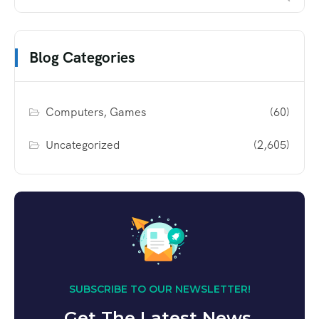
Blog Categories
Computers, Games
(60)
Uncategorized
(2,605)
SUBSCRIBE TO OUR NEWSLETTER!
Get The Latest News,