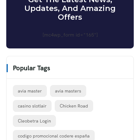
Updates, And Amazing
Offers
[mc4wp_form id="165"]
Popular Tags
avia master
avia masters
casino slotlair
Chicken Road
Cleobetra Login
codigo promocional codere españa