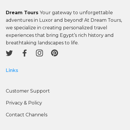
Dream Tours
Your gateway to unforgettable
adventures in Luxor and beyond! At Dream Tours,
we specialize in creating personalized travel
experiences that bring Egypt’s rich history and
breathtaking landscapes to life.
Links
Customer Support
Privacy & Policy
Contact Channels