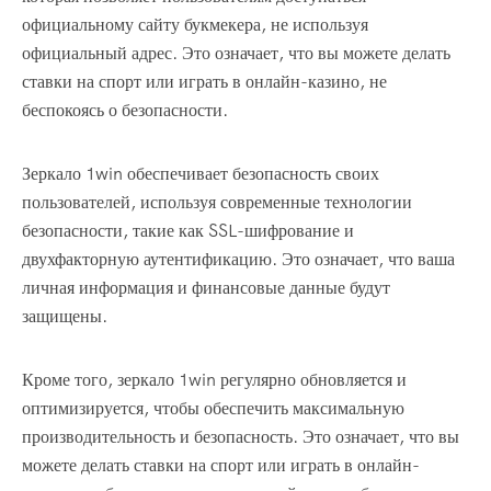
официальному сайту букмекера, не используя
официальный адрес. Это означает, что вы можете делать
ставки на спорт или играть в онлайн-казино, не
беспокоясь о безопасности.
Зеркало 1win обеспечивает безопасность своих
пользователей, используя современные технологии
безопасности, такие как SSL-шифрование и
двухфакторную аутентификацию. Это означает, что ваша
личная информация и финансовые данные будут
защищены.
Кроме того, зеркало 1win регулярно обновляется и
оптимизируется, чтобы обеспечить максимальную
производительность и безопасность. Это означает, что вы
можете делать ставки на спорт или играть в онлайн-