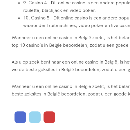
9. Casino 4 – Dit online casino is een andere popul
roulette, blackjack en video poker.
10. Casino 5 – Dit online casino is een andere popu
waaronder fruitmachines, video poker en live casi
Wanneer u een online casino in België zoekt, is het belang
top 10 casino’s in België beoordelen, zodat u een goed
Als u op zoek bent naar een online casino in België, is het
we de beste goksites in België beoordelen, zodat u een
Wanneer u een online casino in België zoekt, is het belang
beste goksites in België beoordelen, zodat u een goede