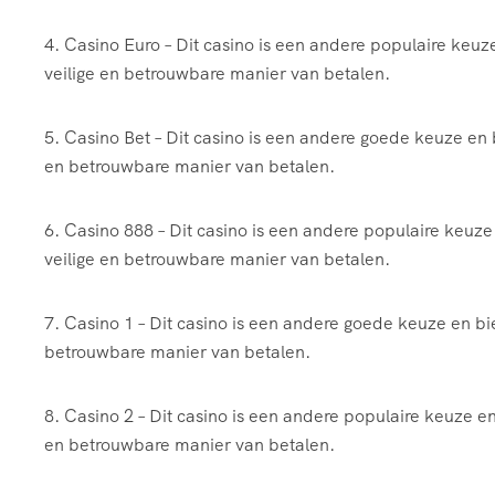
4. Casino Euro – Dit casino is een andere populaire keu
veilige en betrouwbare manier van betalen.
5. Casino Bet – Dit casino is een andere goede keuze en 
en betrouwbare manier van betalen.
6. Casino 888 – Dit casino is een andere populaire keuz
veilige en betrouwbare manier van betalen.
7. Casino 1 – Dit casino is een andere goede keuze en bi
betrouwbare manier van betalen.
8. Casino 2 – Dit casino is een andere populaire keuze e
en betrouwbare manier van betalen.