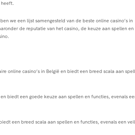
 heeft.
en we een lijst samengesteld van de beste online casino’s in
waaronder de reputatie van het casino, de keuze aan spellen en
sino.
ire online casino’s in België en biedt een breed scala aan spel
e en biedt een goede keuze aan spellen en functies, evenals ee
iedt een breed scala aan spellen en functies, evenals een veil