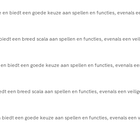
ze en biedt een goede keuze aan spellen en functies, evenals e
biedt een breed scala aan spellen en functies, evenals een veil
e en biedt een goede keuze aan spellen en functies, evenals ee
edt een breed scala aan spellen en functies, evenals een veilig
n biedt een goede keuze aan spellen en functies, evenals een v