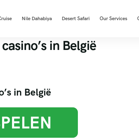
Cruise
Nile Dahabiya
Desert Safari
Our Services
casino’s in België
’s in België
SPELEN