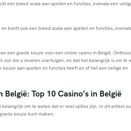
edt een breed scala aan spellen en functies, evenals een veilig
t, en biedt ook een breed scala aan spellen en functies, evenal
van een goede keuze voor een online casino in België. Onthou
en zijn die u moeten overtuigen, en dat het belangrijk is om te
e keuze aan spellen en functies heeft en of het een veilige en
n België: Top 10 Casino’s in België
 belangrijk om te weten dat er veel opties zijn. In dit artikel zu
n goede keuze kunt maken.