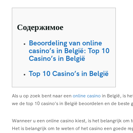
Содержимое
Beoordeling van online
casino’s in België: Top 10
Casino’s in België
Top 10 Casino’s in België
Als u op zoek bent naar een
online casino
in België, is he
we de top 10 casino’s in België beoordelen en de beste 
Wanneer u een online casino kiest, is het belangrijk om t
Het is belangrijk om te weten of het casino een goede re