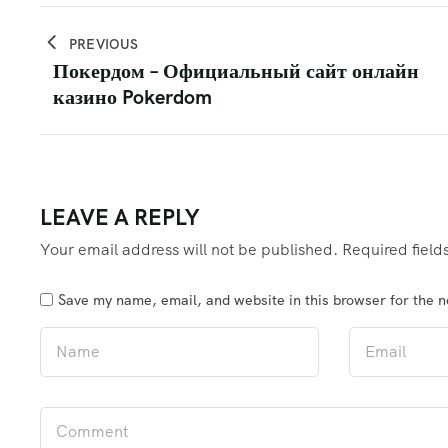
PREVIOUS
Покердом – Официальный сайт онлайн
казино Pokerdom
LEAVE A REPLY
Your email address will not be published.
Required fiel
Save my name, email, and website in this browser for the 