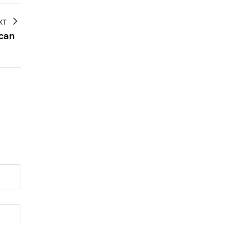
XT
can