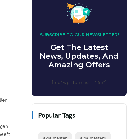
SUBSCRIBE TO OUR NEWSLETTER!
Get The Latest
News, Updates, And
Amazing Offers
[mc4wp_form id="165"]
llen
Popular Tags
igen.
heeft
avia master
avia masters